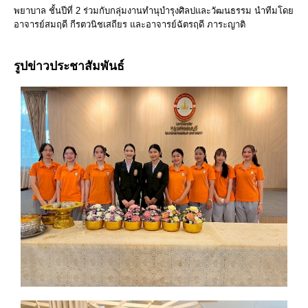
พยาบาล ชั้นปีที่ 2 ร่วมกับกลุ่มงานทำนุบำรุงศิลปและวัฒนธรรม นำทีมโดย
อาจารย์สมฤดี กีรตวนิชเสถียร และอาจารย์ฉัตรฤดี ภาระญาติ
รูปข่าวประชาสัมพันธ์