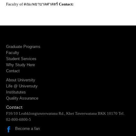
Faculty of คณะพยาบาลศาสตร์
Contact:
Graduate Programs
Faculty
Student Services
Why Study Here
Contact
About University
Life @ Universuty
Institututes
Quality Assurance
Contact
F16/10 Leabklongtaweewatana Rd., Khet Taweewatana BKK 10170 Tel.
02-800-6800-5
Become a fan