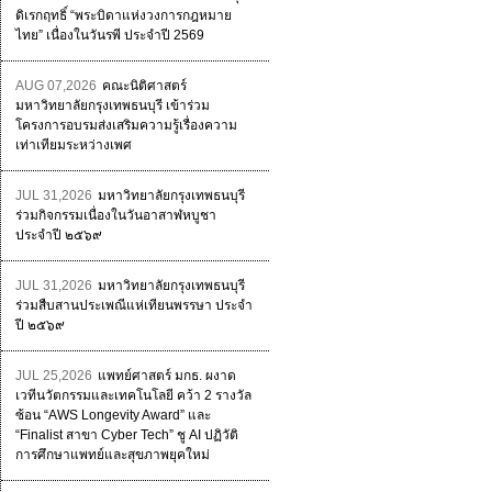
ดิเรกฤทธิ์ “พระบิดาแห่งวงการกฎหมาย
ไทย” เนื่องในวันรพี ประจำปี 2569
AUG 07,2026
คณะนิติศาสตร์
มหาวิทยาลัยกรุงเทพธนบุรี เข้าร่วม
โครงการอบรมส่งเสริมความรู้เรื่องความ
เท่าเทียมระหว่างเพศ
JUL 31,2026
มหาวิทยาลัยกรุงเทพธนบุรี
ร่วมกิจกรรมเนื่องในวันอาสาฬหบูชา
ประจำปี ๒๕๖๙
JUL 31,2026
มหาวิทยาลัยกรุงเทพธนบุรี
ร่วมสืบสานประเพณีแห่เทียนพรรษา ประจำ
ปี ๒๕๖๙
JUL 25,2026
แพทย์ศาสตร์ มกธ. ผงาด
เวทีนวัตกรรมและเทคโนโลยี คว้า 2 รางวัล
ซ้อน “AWS Longevity Award” และ
“Finalist สาขา Cyber Tech” ชู AI ปฏิวัติ
การศึกษาแพทย์และสุขภาพยุคใหม่