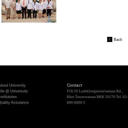
Back
bout University
Contact
Life @ Universuty
F16/10 Leabklongtaweewatana Rd.,
nstitututes
Khet Taweewatana BKK 10170 Tel. 02-
Quality Assurance
800-6800-5