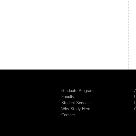
Graduate Programs
A
Faculty
Student Services
I
Why Study Here
Contact