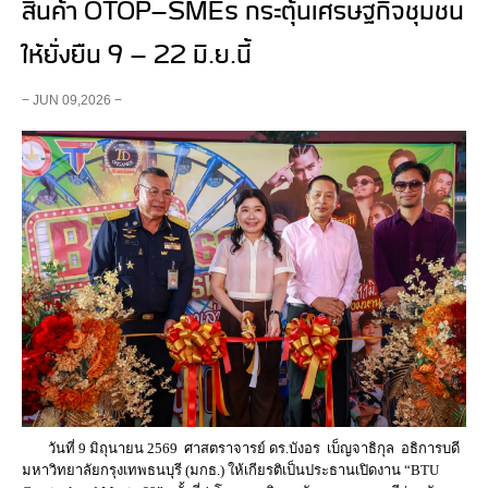
สินค้า OTOP-SMEs กระตุ้นเศรษฐกิจชุมชน
ให้ยั่งยืน 9 - 22 มิ.ย.นี้
− JUN 09,2026 −
วันที่ 9 มิถุนายน 2569 ศาสตราจารย์ ดร.บังอร เบ็ญจาธิกุล อธิการบดี
มหาวิทยาลัยกรุงเทพธนบุรี (มกธ.) ให้เกียรติเป็นประธานเปิดงาน “BTU