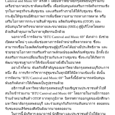
Carnival and Music 69” ครั้งที่ 1 โดยมหาวิทยาลัยกรุงเทพธนบุรีร่วมกับ
เครือข่ายภาคประชาสังคมจัดขึ้น เพื่อสนับสนุนส่งเสริมการจัดกิจกรรมเชิง
รุกในภาคธุรกิจระดับชุมชน และเสริมสร้างรายได้ให้กับชุมชน ซึ่งจะ
กระตุ้นให้ชุมชนมีศักยภาพการเพิ่มขีดความสามารถทางการตลาด หรือ
เสริมโอกาสการกระจายสินค้าชุมชน ผลิตภัณฑ์ชุมชน (OTOP) และ
สนับสนุนวิสาหกิจขนาดกลางและขนาดย่อม (SMEs) สู่ผู้บริโภคโดยตรง
ด้วยสินค้าคุณภาพในราคายุติธรรมอีกด้วย
นอกจากนี้ การจัดงาน “BTU Carnival and Music 69” ดังกล่าว ยังช่วย
เปิดตลาดใหม่ ๆ และเพิ่มช่องทางการจัดจำหน่ายที่หลากหลาย ซึ่งจะ
สามารถเชื่อมโยงผลิตภัณฑ์ชุมชนสู่ผู้บริโภคได้อย่างมีประสิทธิภาพ และ
ช่วยขยายโอกาสการเสริมสร้างภาพลักษณ์ของผลิตภัณฑ์ชุมชน อีกทั้ง ยัง
ส่งเสริมการแลกเปลี่ยนเรียนรู้ร่วมกันระหว่างชุมชน ซึ่งจะก่อให้เกิดการ
พัฒนาชุมชนฐานรากให้เข้มแข็งอย่างยั่งยืนในอนาคต
อย่างไรก็ตาม พันธกิจที่สำคัญของมหาวิทยาลัยกรุงเทพธนบุรีประการ
หนึ่ง คือ การบริการวิชาการสู่ชุมชนในทุกมิติให้มีความเข้มแข็ง ดังนั้น
การจัดงาน “BTU Carnival and Music 69” ในครั้งนี้ยังสามารถสนับสนุน
พันธกิจดังกล่าวให้เกิดผลเป็นรูปธรรมด้วย
อธิการบดี มหาวิทยาลัยกรุงเทพธนบุรี ขอเชิญชวนประชาชนทั่วไปที่
สนใจเข้าร่วมงาน “BTU Carnival and Music 69” โดยภายในงานมีการออก
ร้านจำหน่ายสินค้า OTOP จากทุกภูมิภาค นิทรรศการออกบูธของนักศึกษา
มหาวิทยาลัยกรุงเทพธนบุรี และร่วมสนุกกับกิจกรรมสันทนาการ ตลอดจน
รับชมคอนเสิร์ตของศิลปินดังมากมายตลอดงาน
ในการนี้ ผู้บริหาร คณาจารย์ นักศึกษา และประชาชนทั่วไปให้ความ