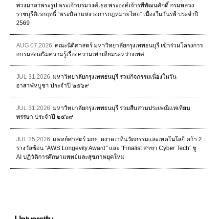
พวงมาลาพระรูป พระเจ้าบรมวงศ์เธอ พระองค์เจ้ารพีพัฒนศักดิ์ กรมหลวง
ราชบุรีดิเรกฤทธิ์ “พระบิดาแห่งวงการกฎหมายไทย” เนื่องในวันรพี ประจำปี
2569
AUG 07,2026
คณะนิติศาสตร์ มหาวิทยาลัยกรุงเทพธนบุรี เข้าร่วมโครงการ
อบรมส่งเสริมความรู้เรื่องความเท่าเทียมระหว่างเพศ
JUL 31,2026
มหาวิทยาลัยกรุงเทพธนบุรี ร่วมกิจกรรมเนื่องในวัน
อาสาฬหบูชา ประจำปี ๒๕๖๙
JUL 31,2026
มหาวิทยาลัยกรุงเทพธนบุรี ร่วมสืบสานประเพณีแห่เทียน
พรรษา ประจำปี ๒๕๖๙
JUL 25,2026
แพทย์ศาสตร์ มกธ. ผงาดเวทีนวัตกรรมและเทคโนโลยี คว้า 2
รางวัลซ้อน “AWS Longevity Award” และ “Finalist สาขา Cyber Tech” ชู
AI ปฏิวัติการศึกษาแพทย์และสุขภาพยุคใหม่