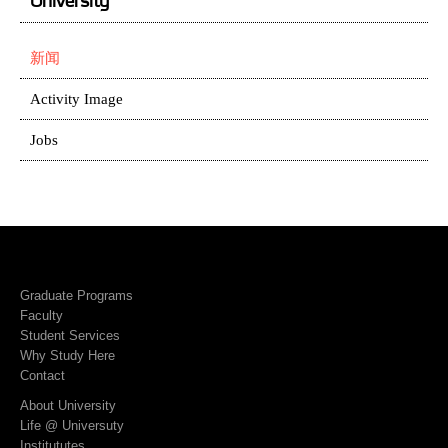
University
新闻
Activity Image
Jobs
Graduate Programs
Faculty
Student Services
Why Study Here
Contact
About University
Life @ Universuty
Institututes