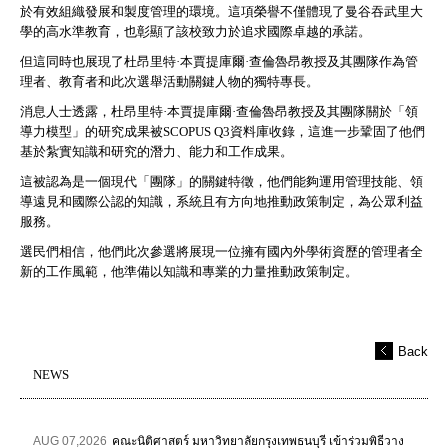
於有效組織發展和製度管理的環境。這項榮譽不僅體現了曼谷吞武里大
學的高水準教育，也彰顯了該校致力於追求國際卓越的承諾。
但這同時也展現了杜昂里特·本賈提庫爾·查倫魯昂教授及其團隊作為管
理者、教育者和此次選舉活動關鍵人物的獨特專長。
消息人士透露，杜昂里特·本賈提庫爾·查倫魯昂教授及其團隊關於「領
導力模型」的研究成果被SCOPUS Q3資料庫收錄，這進一步鞏固了他們
基於紮實知識和研究的潛力、能力和工作成果。
這被認為是一個現代「團隊」的關鍵特徵，他們能夠運用管理技能、領
導遠見和國際公認的知識，系統且有方向地推動政策制定，為公眾利益
服務。
選民們相信，他們此次參選將展現一位擁有國內外學術資歷的管理者全
新的工作風範，他準備以知識和專業的力量推動政策制定。
Back
NEWS
AUG 07,2026
คณะนิติศาสตร์ มหาวิทยาลัยกรุงเทพธนบุรี เข้าร่วมพิธีวาง