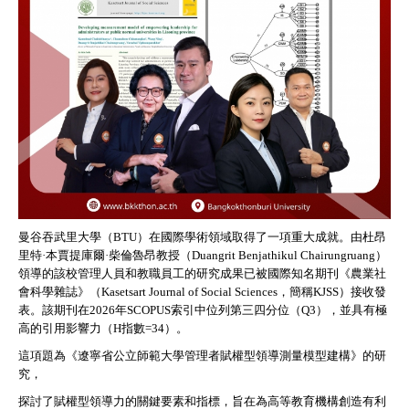
曼谷吞武里大學（BTU）在國際學術領域取得了一項重大成就。由杜昂
里特·本賈提庫爾·柴倫魯昂教授（Duangrit Benjathikul Chairungruang）
領導的該校管理人員和教職員工的研究成果已被國際知名期刊《農業社
會科學雜誌》（Kasetsart Journal of Social Sciences，簡稱KJSS）接收發
表。該期刊在2026年SCOPUS索引中位列第三四分位（Q3），並具有極
高的引用影響力（H指數=34）。
這項題為《遼寧省公立師範大學管理者賦權型領導測量模型建構》的研
究，
探討了賦權型領導力的關鍵要素和指標，旨在為高等教育機構創造有利