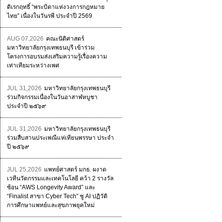
ดิเรกฤทธิ์ “พระบิดาแห่งวงการกฎหมาย
ไทย” เนื่องในวันรพี ประจำปี 2569
AUG 07,2026
คณะนิติศาสตร์
มหาวิทยาลัยกรุงเทพธนบุรี เข้าร่วม
โครงการอบรมส่งเสริมความรู้เรื่องความ
เท่าเทียมระหว่างเพศ
JUL 31,2026
มหาวิทยาลัยกรุงเทพธนบุรี
ร่วมกิจกรรมเนื่องในวันอาสาฬหบูชา
ประจำปี ๒๕๖๙
JUL 31,2026
มหาวิทยาลัยกรุงเทพธนบุรี
ร่วมสืบสานประเพณีแห่เทียนพรรษา ประจำ
ปี ๒๕๖๙
JUL 25,2026
แพทย์ศาสตร์ มกธ. ผงาด
เวทีนวัตกรรมและเทคโนโลยี คว้า 2 รางวัล
ซ้อน “AWS Longevity Award” และ
“Finalist สาขา Cyber Tech” ชู AI ปฏิวัติ
การศึกษาแพทย์และสุขภาพยุคใหม่