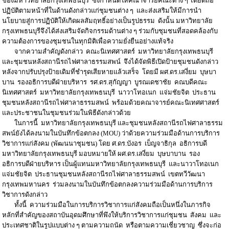
ของมหาวิทยาลัยกรุงเทพธนบุรี ซึ่งกำหนดให้คณาจารย์คณะต่าง ๆ ได้ยึดถือ
ปฏิบัติตามหน้าที่ในด้านดังกล่าวแก่ชุมชนต่าง ๆ และส่งเสริมให้มีการนำ
นโยบายสู่การปฏิบัติให้เกิดผลสัมฤทธิ์อย่างเป็นรูปธรรม ดังนั้น มหาวิทยาลัย
กรุงเทพธนบุรีจึงได้ส่งเสริมจัดกิจกรรมด้านต่าง ๆ ร่วมกับชุมชนที่สอดคล้องกับ
ความต้องการของชุมชนในทุกมิติเพื่อความยั่งยืนอย่างแท้จริง
จากความสำคัญดังกล่าว คณะนิเทศศาสตร์ มหาวิทยาลัยกรุงเทพธนบุรี
และชุมชนหลังสถานีรถไฟศาลาธรรมสพน์ จึงได้จัดพิธีเปิดป้ายชุมชนดังกล่าว
หลังจากปรับปรุงป้ายเดิมที่ชำรุดเสียหายแล้วเสร็จ โดยมี ผศ.ดร.เสงี่ยม บุษบา
บาน รองอธิการบดีฝ่ายบริหาร รศ.ดร.สุกัญญา บูรณเดชาชัย คณบดีคณะ
นิเทศศาสตร์ มหาวิทยาลัยกรุงเทพธนบุรี นาวาโทอเนก แจ่มชัยจิต ประธาน
ชุมชนหลังสถานีรถไฟศาลาธรรมสพน์ พร้อมด้วยคณาจารย์คณะนิเทศศาสตร์
และประชาชนในชุมชนร่วมในพิธีดังกล่าวด้วย
ในการนี้ มหาวิทยาลัยกรุงเทพธนบุรี และชุมชนหลังสถานีรถไฟศาลาธรรม
สพน์ยังได้ลงนามในบันทึกข้อตกลง (MOU) ว่าด้วยความร่วมมือด้านการบริการ
วิชาการแก่สังคม (พัฒนนาชุมชน) โดย ศ.ดร.บังอร เบ็ญจาธิกุล อธิการบดี
มหาวิทยาลัยกรุงเทพธนบุรี มอบหมายให้ ผศ.ดร.เสงี่ยม บุษบาบาน รอง
อธิการบดีฝ่ายบริหาร เป็นผู้แทนมหาวิทยาลัยกรุงเทพธนบุรี และนาวาโทอเนก
แจ่มชัยจิต ประธานชุมชนหลังสถานีรถไฟศาลาธรรมสพน์ เขตทวีวัฒนา
กรุงเทพมหานคร ร่วมลงนามในบันทึกข้อตกลงความร่วมมือด้านการบริการ
วิชาการดังกล่าว
ทั้งนี้ ความร่วมมือในการบริการวิชาการแก่สังคมถือเป็นหนึ่งในภารกิจ
หลักที่สำคัญของสถาบันอุดมศึกษาที่พึงให้บริการวิชาการแก่ชุมชน สังคม และ
ประเทศชาติในรูปแบบต่าง ๆ ตามความถนัด หรือตามความเชี่ยวชาญ ซึ่งจะก่อ