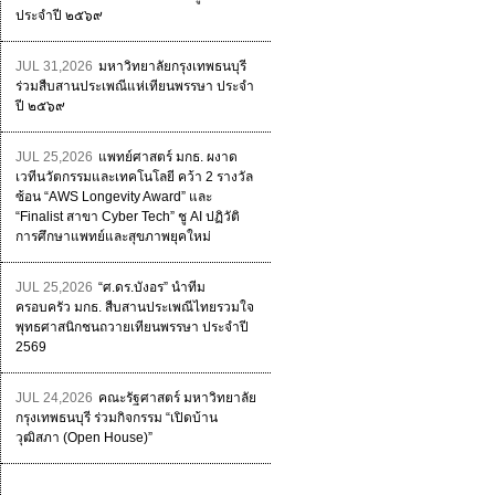
ประจำปี ๒๕๖๙
JUL 31,2026
มหาวิทยาลัยกรุงเทพธนบุรี
ร่วมสืบสานประเพณีแห่เทียนพรรษา ประจำ
ปี ๒๕๖๙
JUL 25,2026
แพทย์ศาสตร์ มกธ. ผงาด
เวทีนวัตกรรมและเทคโนโลยี คว้า 2 รางวัล
ซ้อน “AWS Longevity Award” และ
“Finalist สาขา Cyber Tech” ชู AI ปฏิวัติ
การศึกษาแพทย์และสุขภาพยุคใหม่
JUL 25,2026
“ศ.ดร.บังอร” นำทีม
ครอบครัว มกธ. สืบสานประเพณีไทยรวมใจ
พุทธศาสนิกชนถวายเทียนพรรษา ประจำปี
2569
JUL 24,2026
คณะรัฐศาสตร์ มหาวิทยาลัย
กรุงเทพธนบุรี ร่วมกิจกรรม “เปิดบ้าน
วุฒิสภา (Open House)”