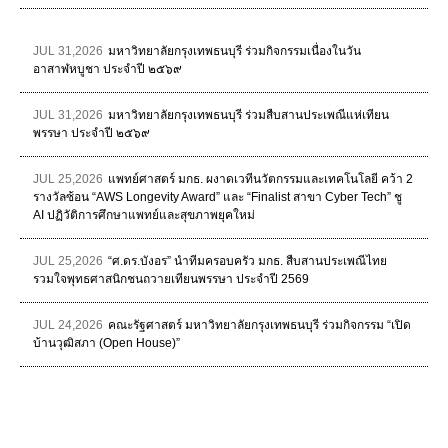
JUL 31,2026
มหาวิทยาลัยกรุงเทพธนบุรี ร่วมกิจกรรมเนื่องในวัน
อาสาฬหบูชา ประจำปี ๒๕๖๙
JUL 31,2026
มหาวิทยาลัยกรุงเทพธนบุรี ร่วมสืบสานประเพณีแห่เทียน
พรรษา ประจำปี ๒๕๖๙
JUL 25,2026
แพทย์ศาสตร์ มกธ. ผงาดเวทีนวัตกรรมและเทคโนโลยี คว้า 2
รางวัลซ้อน “AWS Longevity Award” และ “Finalist สาขา Cyber Tech” ชู
AI ปฏิวัติการศึกษาแพทย์และสุขภาพยุคใหม่
JUL 25,2026
“ศ.ดร.บังอร” นำทีมครอบครัว มกธ. สืบสานประเพณีไทย
รวมใจพุทธศาสนิกชนถวายเทียนพรรษา ประจำปี 2569
JUL 24,2026
คณะรัฐศาสตร์ มหาวิทยาลัยกรุงเทพธนบุรี ร่วมกิจกรรม “เปิด
บ้านวุฒิสภา (Open House)”