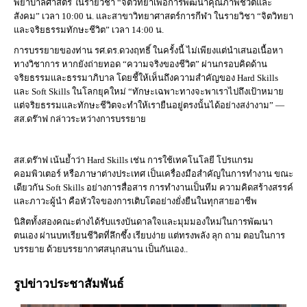
พยาบาลศาสตร์ ในรายวิชา “จิตวิทยาเพื่อการพัฒนาคุณภาพชีวิตและ
สังคม” เวลา 10:00 น. และสาขาวิทยาศาสตร์การกีฬา ในรายวิชา “จิตวิทยา
และจริยธรรมทักษะชีวิต” เวลา 14:00 น.
การบรรยายของท่าน รศ.ดร.ดวงฤทธิ์ ในครั้งนี้ ไม่เพียงแต่นำเสนอเนื้อหา
ทางวิชาการ หากยังถ่ายทอด “ความจริงของชีวิต” ผ่านกรอบคิดด้าน
จริยธรรมและธรรมาภิบาล โดยชี้ให้เห็นถึงความสำคัญของ Hard Skills
และ Soft Skills ในโลกยุคใหม่ “ทักษะเฉพาะทางจะพาเราไปถึงเป้าหมาย
แต่จริยธรรมและทักษะชีวิตจะทำให้เรายืนอยู่ตรงนั้นได้อย่างสง่างาม” —
สส.ดร๊าฟ กล่าวระหว่างการบรรยาย
สส.ดร๊าฟ เน้นย้ำว่า Hard Skills เช่น การใช้เทคโนโลยี โปรแกรม
คอมพิวเตอร์ หรือภาษาต่างประเทศ เป็นเครื่องมือสำคัญในการทำงาน ขณะ
เดียวกัน Soft Skills อย่างการสื่อสาร การทำงานเป็นทีม ความคิดสร้างสรรค์
และภาวะผู้นำ คือหัวใจของการเติบโตอย่างยั่งยืนในทุกสายอาชีพ
นิสิตทั้งสองคณะต่างได้รับแรงบันดาลใจและมุมมองใหม่ในการพัฒนา
ตนเอง ผ่านบทเรียนชีวิตที่ลึกซึ้ง เรียบง่าย แต่ทรงพลัง ลุก ถาม ตอบในการ
บรรยาย ด้วยบรรยากาศสนุกสนาน เป็นกันเอง..
รูปข่าวประชาสัมพันธ์