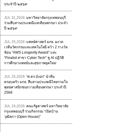
ประจำปี ๒๕๖๙
JUL 31,2026
มหาวิทยาลัยกรุงเทพธนบุรี
ร่วมสืบสานประเพณีแห่เทียนพรรษา ประจำ
ปี ๒๕๖๙
JUL 25,2026
แพทย์ศาสตร์ มกธ. ผงาด
เวทีนวัตกรรมและเทคโนโลยี คว้า 2 รางวัล
ซ้อน “AWS Longevity Award” และ
“Finalist สาขา Cyber Tech” ชู AI ปฏิวัติ
การศึกษาแพทย์และสุขภาพยุคใหม่
JUL 25,2026
“ศ.ดร.บังอร” นำทีม
ครอบครัว มกธ. สืบสานประเพณีไทยรวมใจ
พุทธศาสนิกชนถวายเทียนพรรษา ประจำปี
2569
JUL 24,2026
คณะรัฐศาสตร์ มหาวิทยาลัย
กรุงเทพธนบุรี ร่วมกิจกรรม “เปิดบ้าน
วุฒิสภา (Open House)”