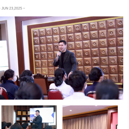
− JUN 23,2025 −