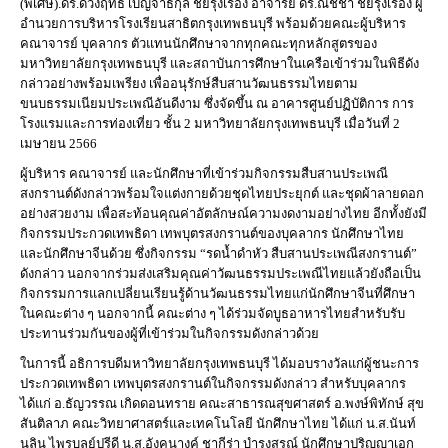
(พิเศษ).ดร.ดวงฤทธิ์ เบ็ญจาธิกุล ชัยรุ่งเรือง อาจารย์ ดร.ณัชชา ชัยรุ่งเรือง ผู้
อำนวยการบริหารโรงเรียนสาธิตกรุงเทพธนบุรี พร้อมด้วยคณะผู้บริหาร
คณาจารย์ บุคลากร ตัวแทนนักศึกษาจากทุกคณะทุกหลักสูตรของ
มหาวิทยาลัยกรุงเทพธนบุรี และสถาบันการศึกษาในเครือเข้าร่วมในพิธีดัง
กล่าวอย่างพร้อมเพรียง เพื่ออนุรักษ์สืบสานวัฒนธรรมไทยตาม
ขนบธรรมเนียมประเพณีอันดีงาม ซึ่งจัดขึ้น ณ อาคารศูนย์ปฏิบัติการ การ
โรงแรมและการท่องเที่ยว ชั้น 2 มหาวิทยาลัยกรุงเทพธนบุรี เมื่อวันที่ 2
เมษายน 2566
ผู้บริหาร คณาจารย์ และนักศึกษาที่เข้าร่วมกิจกรรมสืบสานประเพณี
สงกรานต์ดังกล่าวพร้อมใจแต่งกายด้วยชุดไทยประยุกต์ และชุดผ้าลายดอก
อย่างสวยงาม เพื่อสะท้อนคุณค่าอัตลักษณ์ความงดงามอย่างไทย อีกทั้งยังมี
กิจกรรมประกวดเทพธิดา เทพบุตรสงกรานต์ของบุคลากร นักศึกษาไทย
และนักศึกษาจีนด้วย ซึ่งกิจกรรม “รดน้ำดำหัว สืบสานประเพณีสงกรานต์”
ดังกล่าว นอกจากร่วมส่งเสริมคุณค่าวัฒนธรรมประเพณีไทยแล้วยังถือเป็น
กิจกรรมการแลกเปลี่ยนเรียนรู้ด้านวัฒนธรรมไทยแก่นักศึกษาจีนที่ศึกษา
ในคณะต่าง ๆ นอกจากนี้ คณะต่าง ๆ ได้ร่วมจัดบูธอาหารไทยสำหรับรับ
ประทานร่วมกันของผู้ที่เข้าร่วมในกิจกรรมดังกล่าวด้วย
ในการนี้ อธิการบดีมหาวิทยาลัยกรุงเทพธนบุรี ได้มอบรางวัลแก่ผู้ชนะการ
ประกวดเทพธิดา เทพบุตรสงกรานต์ในกิจกรรมดังกล่าว สำหรับบุคลากร
ได้แก่ อ.ธัญวรรณ เกิดดอนทราย คณะสาธารณสุขศาสตร์ อ.พงษ์พิทักษ์ สุข
สันติลาภ คณะวิทยาศาสตร์และเทคโนโลยี นักศึกษาไทย ได้แก่ น.ส.นันท์
นลิน ไพรบูลย์ปรีดี น.ส.อังคนางค์ ชากีร่า บำรุงสรณ์ นักศึกษาปริญญาเอก