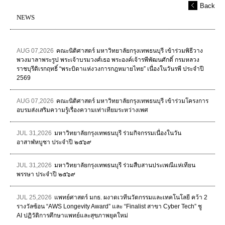
Back
NEWS
AUG 07,2026
คณะนิติศาสตร์ มหาวิทยาลัยกรุงเทพธนบุรี เข้าร่วมพิธีวาง
พวงมาลาพระรูป พระเจ้าบรมวงศ์เธอ พระองค์เจ้ารพีพัฒนศักดิ์ กรมหลวง
ราชบุรีดิเรกฤทธิ์ “พระบิดาแห่งวงการกฎหมายไทย” เนื่องในวันรพี ประจำปี
2569
AUG 07,2026
คณะนิติศาสตร์ มหาวิทยาลัยกรุงเทพธนบุรี เข้าร่วมโครงการ
อบรมส่งเสริมความรู้เรื่องความเท่าเทียมระหว่างเพศ
JUL 31,2026
มหาวิทยาลัยกรุงเทพธนบุรี ร่วมกิจกรรมเนื่องในวัน
อาสาฬหบูชา ประจำปี ๒๕๖๙
JUL 31,2026
มหาวิทยาลัยกรุงเทพธนบุรี ร่วมสืบสานประเพณีแห่เทียน
พรรษา ประจำปี ๒๕๖๙
JUL 25,2026
แพทย์ศาสตร์ มกธ. ผงาดเวทีนวัตกรรมและเทคโนโลยี คว้า 2
รางวัลซ้อน “AWS Longevity Award” และ “Finalist สาขา Cyber Tech” ชู
AI ปฏิวัติการศึกษาแพทย์และสุขภาพยุคใหม่