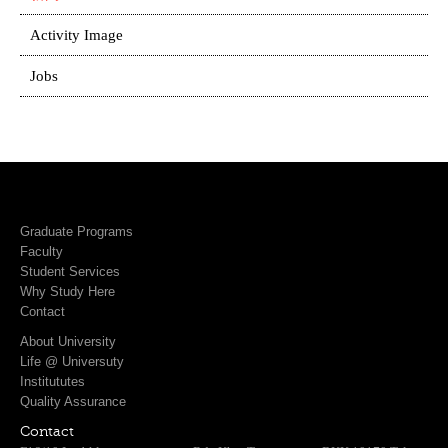
Activity Image
Jobs
Graduate Programs
Faculty
Student Services
Why Study Here
Contact
About University
Life @ Universuty
Institututes
Quality Assurance
Contact