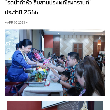
“รดน้ำดำหัว สืบสานประเพณีสงกรานต์”
ประจำปี 2566
− APR 05,2023 −