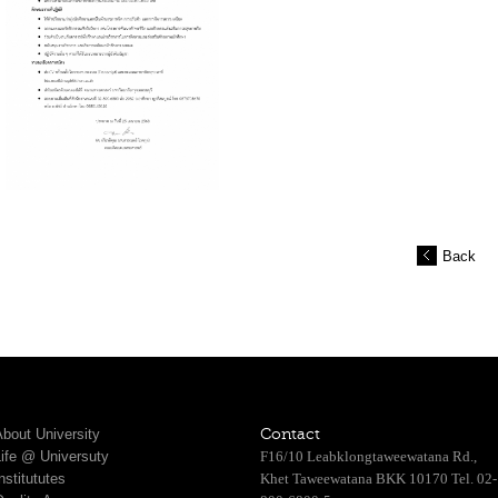
Back
bout University
Contact
Life @ Universuty
F16/10 Leabklongtaweewatana Rd.,
nstitututes
Khet Taweewatana BKK 10170 Tel. 02-