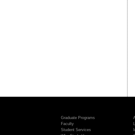
Graduate Programs
A
Faculty
Student Services
I