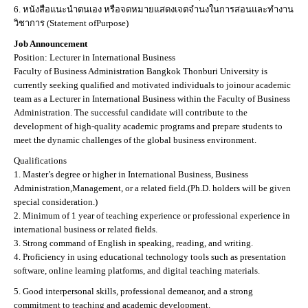
6. หนังสือแนะนำตนเอง หรือจดหมายแสดงเจตจำนงในการสอนและทำงาน
วิชาการ (Statement ofPurpose)
Job Announcement
Position: Lecturer in International Business
Faculty of Business Administration Bangkok Thonburi University is
currently seeking qualified and motivated individuals to joinour academic
team as a Lecturer in International Business within the Faculty of Business
Administration. The successful candidate will contribute to the
development of high-quality academic programs and prepare students to
meet the dynamic challenges of the global business environment.
Qualifications
1. Master’s degree or higher in International Business, Business
Administration,Management, or a related field.(Ph.D. holders will be given
special consideration.)
2. Minimum of 1 year of teaching experience or professional experience in
international business or related fields.
3. Strong command of English in speaking, reading, and writing.
4. Proficiency in using educational technology tools such as presentation
software, online learning platforms, and digital teaching materials.
5. Good interpersonal skills, professional demeanor, and a strong
commitment to teaching and academic development.