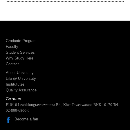
Graduate Programs
Faculty
Student Services
Why Study Here
Contact
About University
Life @ Universuty
Institututes
Quality Assurance
Contact
F16/10 Leabklongtaweewatana Rd., Khet Taweewatana BKK 10170 Tel.
02-800-6800-5
Become a fan