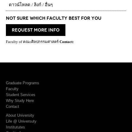
ดาวน์โหลด / ลิงก์ / อื่นๆ
Not Sure which Faculty best for you
request more info
Faculty of คณะศิลปกรรมศาสตร์
Contact:
Graduate Programs
Faculty
Student Services
Why Study Here
Contact
About University
Life @ Universuty
Institututes