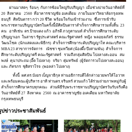
ผ่านมาสดๆ ร้อนๆ กับการซ้อมใหญ่รับปริญญา เมื่อช่วงบ่ายวันอาทิตย์ที่
20 สิงหาคม 2560 ที่อาคารชาญชัย อเคเดียม ภายในมหาวิทยาลัยกรุงเทพ
ธนบุรี ศิลปินดารา กว่า 20 ชีวิต พร้อมใจกันเข้าร่วมงาน ซึ่งการเข้ารับ
พระราชทานปริญญาบัตรในครั้งนี้มีศิลปินดาราสำเร็จการศึกษารวมทั้งสิ้น 23
คน อาทิเช่น ดร.ป้ายแดง แก้ว อภิรดี ภวภูตานนท์ สำเร็จการศึกษาระดับ
ปริญญาเอก ในสาขา รัฐประศาสตร์ คณะรัฐศาสตร์ หญิง พลอยลภัสร์ ธรรม
วัฒนโชค (นักแสดงและพิธีกร) สำเร็จการศึกษาระดับปริญญาโท คณะบริหาร
MBA 23 สาขาการจัดการ ณัชชา ชุมทวียศ (น้องผึ้ง บึงสามพัน) สำเร็จการ
ศึกษาระดับปริญญาตรี คณะรัฐศาสตร์ รวมถึงกลุ่มศิลปิน โปงลางสะออน สม
พงษ์ คุนาประถม (อี๊ด โปงลาง) จริยา ตุ่มทรัพย์ (ผู้จัดการวงโปงลางสะออน)
และ ภัทรภร ชุติสราโรจ (พอลล่า โปงลาง)
ทั้งนี้ ผศ.ดร.บังอร เบ็ญจาธิกุล ท่านอธิการบดีได้กล่าวอวยพรให้โอวาท
และพร้อมคณะผู้บริหาร อาทิ ท่านดร.จรินทร์ สวนแก้ว ได้ร่วมถ่ายภาพหมู่กับผู้
สำเร็จการศึกษาครบทุกคณะ ส่วนพิธีรับพระราชทานปริญญาบัตรวันรับจริงคือ
วันอาทิตย์ที่ 27 สิงหาคม 2560 ณ อาคารชาญชัย อเคเดียม มหาวิทยาลัย
กรุงเทพธนบุรี
รูปข่าวประชาสัมพันธ์