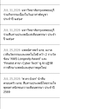
JUL 31,2026
มหาวิทยาลัยกรุงเทพธนบุรี
ร่วมกิจกรรมเนื่องในวันอาสาฬหบูชา
ประจำปี ๒๕๖๙
JUL 31,2026
มหาวิทยาลัยกรุงเทพธนบุรี
ร่วมสืบสานประเพณีแห่เทียนพรรษา ประจำ
ปี ๒๕๖๙
JUL 25,2026
แพทย์ศาสตร์ มกธ. ผงาด
เวทีนวัตกรรมและเทคโนโลยี คว้า 2 รางวัล
ซ้อน “AWS Longevity Award” และ
“Finalist สาขา Cyber Tech” ชู AI ปฏิวัติ
การศึกษาแพทย์และสุขภาพยุคใหม่
JUL 25,2026
“ศ.ดร.บังอร” นำทีม
ครอบครัว มกธ. สืบสานประเพณีไทยรวมใจ
พุทธศาสนิกชนถวายเทียนพรรษา ประจำปี
2569