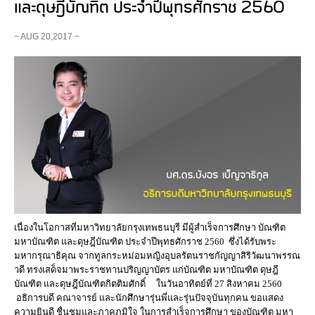
และดุษฎีบัณฑิต ประจำปีพุทธศักราช 2560
− AUG 20,2017 −
เนื่องในโอกาสที่มหาวิทยาลัยกรุงเทพธนบุรี มีผู้สำเร็จการศึกษา บัณฑิต
มหาบัณฑิต และดุษฎีบัณฑิต ประจำปีพุทธศักราช 2560 ซึ่งได้รับพระ
มหากรุณาธิคุณ จากทูลกระหม่อมหญิงอุบลรัตนราชกัญญาสิริวัฒนาพรรณ
วดี ทรงเสด็จมาพระราชทานปริญญาบัตร แก่บัณฑิต มหาบัณฑิต ดุษฎี
บัณฑิต และดุษฎีบัณฑิตกิตติมศักดิ์ ในวันอาทิตย์ที่ 27 สิงหาคม 2560
อธิการบดี คณาจารย์ และนักศึกษารุ่นพี่และรุ่นปัจจุบันทุกคน ขอแสดง
ความยินดี ชื่นชมและภาคภูมิใจ ในการสำเร็จการศึกษา ของบัณฑิต มหา