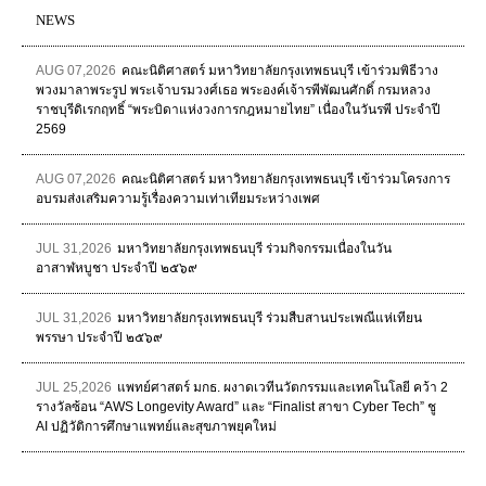
NEWS
AUG 07,2026
คณะนิติศาสตร์ มหาวิทยาลัยกรุงเทพธนบุรี เข้าร่วมพิธีวาง
พวงมาลาพระรูป พระเจ้าบรมวงศ์เธอ พระองค์เจ้ารพีพัฒนศักดิ์ กรมหลวง
ราชบุรีดิเรกฤทธิ์ “พระบิดาแห่งวงการกฎหมายไทย” เนื่องในวันรพี ประจำปี
2569
AUG 07,2026
คณะนิติศาสตร์ มหาวิทยาลัยกรุงเทพธนบุรี เข้าร่วมโครงการ
อบรมส่งเสริมความรู้เรื่องความเท่าเทียมระหว่างเพศ
JUL 31,2026
มหาวิทยาลัยกรุงเทพธนบุรี ร่วมกิจกรรมเนื่องในวัน
อาสาฬหบูชา ประจำปี ๒๕๖๙
JUL 31,2026
มหาวิทยาลัยกรุงเทพธนบุรี ร่วมสืบสานประเพณีแห่เทียน
พรรษา ประจำปี ๒๕๖๙
JUL 25,2026
แพทย์ศาสตร์ มกธ. ผงาดเวทีนวัตกรรมและเทคโนโลยี คว้า 2
รางวัลซ้อน “AWS Longevity Award” และ “Finalist สาขา Cyber Tech” ชู
AI ปฏิวัติการศึกษาแพทย์และสุขภาพยุคใหม่