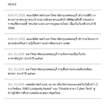
NEWS
AUG 07,2026
คณะนิติศาสตร์ มหาวิทยาลัยกรุงเทพธนบุรี เข้าร่วมพิธีวาง
พวงมาลาพระรูป พระเจ้าบรมวงศ์เธอ พระองค์เจ้ารพีพัฒนศักดิ์ กรมหลวง
ราชบุรีดิเรกฤทธิ์ “พระบิดาแห่งวงการกฎหมายไทย” เนื่องในวันรพี ประจำปี
2569
AUG 07,2026
คณะนิติศาสตร์ มหาวิทยาลัยกรุงเทพธนบุรี เข้าร่วมโครงการ
อบรมส่งเสริมความรู้เรื่องความเท่าเทียมระหว่างเพศ
JUL 31,2026
มหาวิทยาลัยกรุงเทพธนบุรี ร่วมกิจกรรมเนื่องในวัน
อาสาฬหบูชา ประจำปี ๒๕๖๙
JUL 31,2026
มหาวิทยาลัยกรุงเทพธนบุรี ร่วมสืบสานประเพณีแห่เทียน
พรรษา ประจำปี ๒๕๖๙
JUL 25,2026
แพทย์ศาสตร์ มกธ. ผงาดเวทีนวัตกรรมและเทคโนโลยี คว้า 2
รางวัลซ้อน “AWS Longevity Award” และ “Finalist สาขา Cyber Tech” ชู
AI ปฏิวัติการศึกษาแพทย์และสุขภาพยุคใหม่