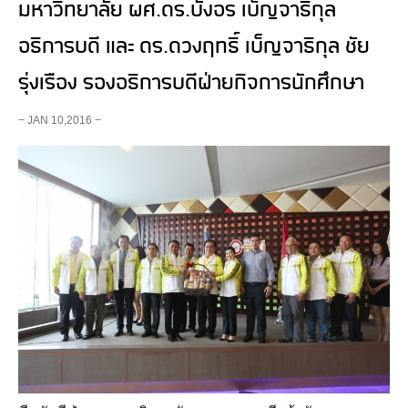
มหาวิทยาลัย ผศ.ดร.บังอร เบ็ญจาธิกุล
อธิการบดี และ ดร.ดวงฤทธิ์ เบ็ญจาธิกุล ชัย
รุ่งเรือง รองอธิการบดีฝ่ายกิจการนักศึกษา
− JAN 10,2016 −