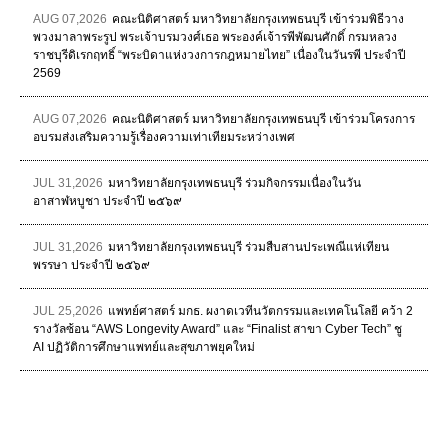
AUG 07,2026
คณะนิติศาสตร์ มหาวิทยาลัยกรุงเทพธนบุรี เข้าร่วมพิธีวาง
พวงมาลาพระรูป พระเจ้าบรมวงศ์เธอ พระองค์เจ้ารพีพัฒนศักดิ์ กรมหลวง
ราชบุรีดิเรกฤทธิ์ “พระบิดาแห่งวงการกฎหมายไทย” เนื่องในวันรพี ประจำปี
2569
AUG 07,2026
คณะนิติศาสตร์ มหาวิทยาลัยกรุงเทพธนบุรี เข้าร่วมโครงการ
อบรมส่งเสริมความรู้เรื่องความเท่าเทียมระหว่างเพศ
JUL 31,2026
มหาวิทยาลัยกรุงเทพธนบุรี ร่วมกิจกรรมเนื่องในวัน
อาสาฬหบูชา ประจำปี ๒๕๖๙
JUL 31,2026
มหาวิทยาลัยกรุงเทพธนบุรี ร่วมสืบสานประเพณีแห่เทียน
พรรษา ประจำปี ๒๕๖๙
JUL 25,2026
แพทย์ศาสตร์ มกธ. ผงาดเวทีนวัตกรรมและเทคโนโลยี คว้า 2
รางวัลซ้อน “AWS Longevity Award” และ “Finalist สาขา Cyber Tech” ชู
AI ปฏิวัติการศึกษาแพทย์และสุขภาพยุคใหม่