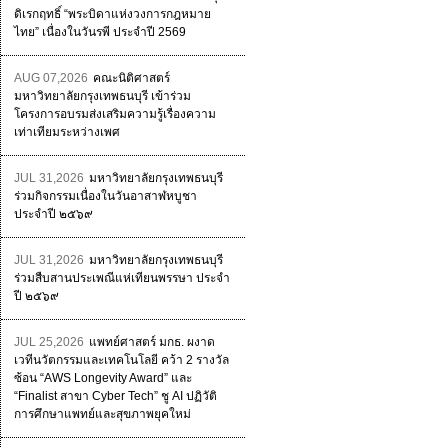
ดิเรกฤทธิ์ “พระบิดาแห่งวงการกฎหมาย
ไทย” เนื่องในวันรพี ประจำปี 2569
AUG 07,2026
คณะนิติศาสตร์
มหาวิทยาลัยกรุงเทพธนบุรี เข้าร่วม
โครงการอบรมส่งเสริมความรู้เรื่องความ
เท่าเทียมระหว่างเพศ
JUL 31,2026
มหาวิทยาลัยกรุงเทพธนบุรี
ร่วมกิจกรรมเนื่องในวันอาสาฬหบูชา
ประจำปี ๒๕๖๙
JUL 31,2026
มหาวิทยาลัยกรุงเทพธนบุรี
ร่วมสืบสานประเพณีแห่เทียนพรรษา ประจำ
ปี ๒๕๖๙
JUL 25,2026
แพทย์ศาสตร์ มกธ. ผงาด
เวทีนวัตกรรมและเทคโนโลยี คว้า 2 รางวัล
ซ้อน “AWS Longevity Award” และ
“Finalist สาขา Cyber Tech” ชู AI ปฏิวัติ
การศึกษาแพทย์และสุขภาพยุคใหม่