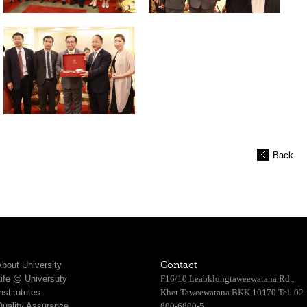
Back
bout University
Contact
Life @ Universuty
F16/10 Leabklongtaweewatana Rd.,
nstitututes
Khet Taweewatana BKK 10170 Tel. 02-
Quality Assurance
800-6800-5