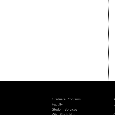
Graduate Programs
A
Faculty
Student Services
I
Why Study Here