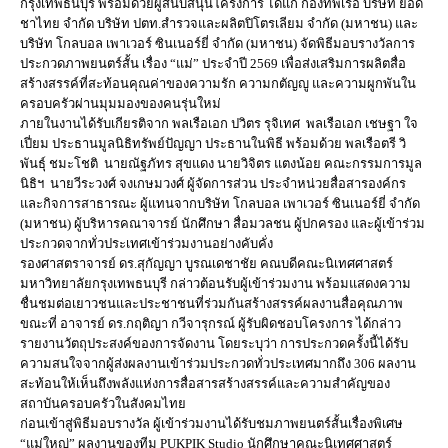
กรุงเทพธนบุรี พร้อมด้วยผู้สนับสนุนโครงการ ได้แก่ กองทัพเรือ บริษัท ยอด
ชาไทย จำกัด บริษัท ปตท.สำรวจและผลิตปิโตรเลียม จำกัด (มหาชน) และ
บริษัท โกลบอล เพาเวอร์ ซินเนอร์ยี่ จำกัด (มหาชน) จัดพิธีมอบรางวัลการ
ประกวดภาพยนตร์สั้น เรื่อง “แม่” ประจำปี 2569 เพื่อส่งเสริมการผลิตสื่อ
สร้างสรรค์ที่สะท้อนคุณค่าของความรัก ความกตัญญู และความผูกพันใน
ครอบครัวผ่านมุมมองของคนรุ่นใหม่
ภายในงานได้รับเกียรติจาก พลเรือเอก ปวิตร รุจิเทศ พลเรือเอก เชษฐา ใจ
เปี่ยม ประธานมูลนิธิทรัพย์ปัญญา ประธานในพิธี พร้อมด้วย พลเรือตรี วิ
พันธุ์ ชมะโชติ นายณัฐภัทร สุขแดง นายวิจิตร แตงน้อย คณะกรรมการมูล
นิธิฯ นายวีระวงศ์ จงเกษมวงศ์ ผู้จัดการส่วน ประจำหน่วยสื่อสารองค์กร
และกิจการสาธารณะ ผู้แทนจากบริษัท โกลบอล เพาเวอร์ ซินเนอร์ยี่ จำกัด
(มหาชน) ผู้บริหารคณาจารย์ นักศึกษา สื่อมวลชน ผู้ปกครอง และผู้เข้าร่วม
ประกวดจากทั่วประเทศเข้าร่วมงานอย่างคับคั่ง
รองศาสตราจารย์ ดร.สุกัญญา บูรณเดชาชัย คณบดีคณะนิเทศศาสตร์
มหาวิทยาลัยกรุงเทพธนบุรี กล่าวต้อนรับผู้เข้าร่วมงาน พร้อมแสดงความ
ชื่นชมต่อเยาวชนและประชาชนที่ร่วมกันสร้างสรรค์ผลงานสื่อคุณภาพ
ขณะที่ อาจารย์ ดร.กฤติญา กวีจารุกรณ์ ผู้รับผิดชอบโครงการ ได้กล่าว
รายงานวัตถุประสงค์ของการจัดงาน โดยระบุว่า การประกวดครั้งนี้ได้รับ
ความสนใจจากผู้ส่งผลงานเข้าร่วมประกวดทั่วประเทศมากถึง 306 ผลงาน
สะท้อนให้เห็นถึงพลังแห่งการสื่อสารสร้างสรรค์และความสำคัญของ
สถาบันครอบครัวในสังคมไทย
ก่อนเข้าสู่พิธีมอบรางวัล ผู้เข้าร่วมงานได้รับชมภาพยนตร์สั้นเรื่องพิเศษ
“แม่ใหญ่” ผลงานของทีม PUKPIK Studio นักศึกษาคณะนิเทศศาสตร์