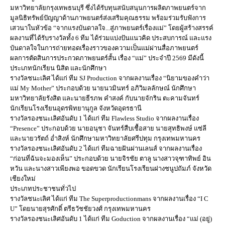
มหาวิทยาลัยกรุงเทพธนบุรี ซึ่งได้รับทุนสนับสนุนการผลิตภาพยนตร์จาก
มูลนิธิทรัพย์ปัญญาด้านภาพยนตร์ส่งเสริมคุณธรรม พร้อมร่วมรับฟังการ
เสวนาในหัวข้อ “จากแรงบันดาลใจ...สู่ภาพยนตร์เรื่องแม่” โดยผู้สร้างสรรค์
ผลงานที่ได้รับรางวัลทั้ง 6 ทีม ได้ร่วมแบ่งปันแนวคิด ประสบการณ์ และแรง
บันดาลใจในการถ่ายทอดเรื่องราวของความเป็นแม่ผ่านสื่อภาพยนตร์
ผลการตัดสินการประกวดภาพยนตร์สั้น เรื่อง “แม่” ประจำปี 2569 มีดังนี้
ประเภทนักเรียน นิสิต และนักศึกษา
รางวัลชนะเลิศ ได้แก่ ทีม SJ Production จากผลงานเรื่อง “นิยามของคำว่า
แม่ My Mother” ประกอบด้วย นายนวมินทร์ อภิวิมลลักษณ์ นักศึกษา
มหาวิทยาลัยรังสิต และนายธีรภพ คำสงค์ กับนายจักริน ตะคามจันทร์
นักเรียนโรงเรียนอุดรพิทยานุกูล จังหวัดอุดรธานี
รางวัลรองชนะเลิศอันดับ 1 ได้แก่ ทีม Flawless Studio จากผลงานเรื่อง
“Presence” ประกอบด้วย นายอนุชา จันทร์สืบเชื้อสาย นายสุทธิพงษ์ แซ่ลี
และนายวรัตถ์ อ่ำสิงห์ นักศึกษามหาวิทยาลัยศรีปทุม กรุงเทพมหานคร
รางวัลรองชนะเลิศอันดับ 2 ได้แก่ ทีมฉายฝันผ่านเลนส์ จากผลงานเรื่อง
“ก่อนที่ฉันจะมองเห็น” ประกอบด้วย นายจิรชัย ตาลู นางสาวจุฑาทิพย์ อิน
หวัน และนางสาวเพียงพอ ขอดขวด นักเรียนโรงเรียนฝางชนูปถัมภ์ จังหวัด
เชียงใหม่
ประเภทประชาชนทั่วไป
รางวัลชนะเลิศ ได้แก่ ทีม The Superproductionmans จากผลงานเรื่อง “I C
U” โดยนายสุรศักดิ์ ตรีธวัชชัยวงศ์ กรุงเทพมหานคร
รางวัลรองชนะเลิศอันดับ 1 ได้แก่ ทีม Goduction จากผลงานเรื่อง “แม่ (อยู่)