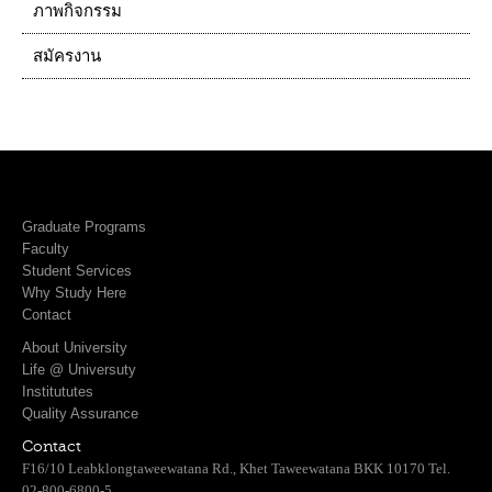
ภาพกิจกรรม
สมัครงาน
Graduate Programs
Faculty
Student Services
Why Study Here
Contact
About University
Life @ Universuty
Institututes
Quality Assurance
Contact
F16/10 Leabklongtaweewatana Rd., Khet Taweewatana BKK 10170 Tel.
02-800-6800-5