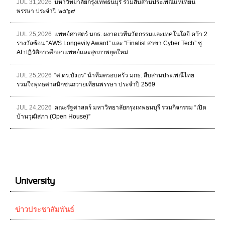
JUL 31,2026
มหาวิทยาลัยกรุงเทพธนบุรี ร่วมสืบสานประเพณีแห่เทียน
พรรษา ประจำปี ๒๕๖๙
JUL 25,2026
แพทย์ศาสตร์ มกธ. ผงาดเวทีนวัตกรรมและเทคโนโลยี คว้า 2
รางวัลซ้อน “AWS Longevity Award” และ “Finalist สาขา Cyber Tech” ชู
AI ปฏิวัติการศึกษาแพทย์และสุขภาพยุคใหม่
JUL 25,2026
“ศ.ดร.บังอร” นำทีมครอบครัว มกธ. สืบสานประเพณีไทย
รวมใจพุทธศาสนิกชนถวายเทียนพรรษา ประจำปี 2569
JUL 24,2026
คณะรัฐศาสตร์ มหาวิทยาลัยกรุงเทพธนบุรี ร่วมกิจกรรม “เปิด
บ้านวุฒิสภา (Open House)”
University
ข่าวประชาสัมพันธ์