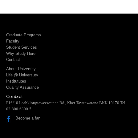
Graduate Programs
Faculty
Student Services
Why Study Here
Contact
About University
Life @ Universuty
Institututes
Quality Assurance
Contact
F16/10 Leabklongtaweewatana Rd., Khet Taweewatana BKK 10170 Tel.
02-800-6800-5
Become a fan