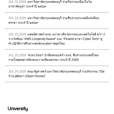
JUL 31,2026
มหาวิทยาลัยกรุงเทพธนบุรี ร่วมกิจกรรมเนื่องในวัน
อาสาฬหบูชา ประจำปี ๒๕๖๙
JUL 31,2026
มหาวิทยาลัยกรุงเทพธนบุรี ร่วมสืบสานประเพณีแห่เทียน
พรรษา ประจำปี ๒๕๖๙
JUL 25,2026
แพทย์ศาสตร์ มกธ. ผงาดเวทีนวัตกรรมและเทคโนโลยี คว้า 2
รางวัลซ้อน “AWS Longevity Award” และ “Finalist สาขา Cyber Tech” ชู
AI ปฏิวัติการศึกษาแพทย์และสุขภาพยุคใหม่
JUL 25,2026
“ศ.ดร.บังอร” นำทีมครอบครัว มกธ. สืบสานประเพณีไทย
รวมใจพุทธศาสนิกชนถวายเทียนพรรษา ประจำปี 2569
JUL 24,2026
คณะรัฐศาสตร์ มหาวิทยาลัยกรุงเทพธนบุรี ร่วมกิจกรรม “เปิด
บ้านวุฒิสภา (Open House)”
University