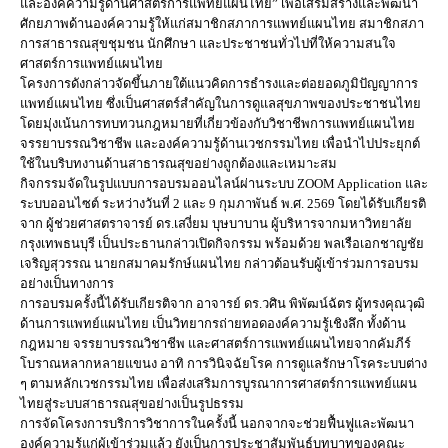
และองค์ความรู้ด้านศาสตร์การแพทย์แผนไทย” เพื่อเสริมสร้างและพัฒนา
ศักยภาพด้านองค์ความรู้ให้แก่สมาชิกสภาการแพทย์แผนไทย สมาชิกสภา
การสาธารณสุขชุมชน นักศึกษา และประชาชนทั่วไปที่ให้ความสนใจ
ศาสตร์การแพทย์แผนไทย
โครงการดังกล่าวจัดขึ้นภายใต้แนวคิดการธำรงและต่อยอดภูมิปัญญาการ
แพทย์แผนไทย ซึ่งเป็นศาสตร์สำคัญในการดูแลสุขภาพของประชาชนไทย
โดยมุ่งเน้นการทบทวนกฎหมายที่เกี่ยวข้องกับวิชาชีพการแพทย์แผนไทย
จรรยาบรรณวิชาชีพ และองค์ความรู้ด้านเวชกรรมไทย เพื่อนำไปประยุกต์
ใช้ในบริบทงานด้านสาธารณสุขอย่างถูกต้องและเหมาะสม
กิจกรรมจัดในรูปแบบการอบรมออนไลน์ผ่านระบบ ZOOM Application และ
ระบบออนไซต์ ระหว่างวันที่ 2 และ 9 กุมภาพันธ์ พ.ศ. 2569 โดยได้รับเกียรติ
จาก ผู้ช่วยศาสตราจารย์ ดร.เสงี่ยม บุษบาบาน ผู้บริหารจากมหาวิทยาลัย
กรุงเทพธนบุรี เป็นประธานกล่าวเปิดกิจกรรม พร้อมด้วย พลเรือเอกชาญชัย
เจริญสุวรรณ นายกสมาคมรักษ์แผนไทย กล่าวต้อนรับผู้เข้าร่วมการอบรม
อย่างเป็นทางการ
การอบรมครั้งนี้ได้รับเกียรติจาก อาจารย์ ดร.วศิน พิพัฒน์ฉัตร ผู้ทรงคุณวุฒิ
ด้านการแพทย์แผนไทย เป็นวิทยากรถ่ายทอดองค์ความรู้เชิงลึก ทั้งด้าน
กฎหมาย จรรยาบรรณวิชาชีพ และศาสตร์การแพทย์แผนไทยจากคัมภีร์
โบราณหลากหลายแขนง อาทิ การวินิจฉัยโรค การดูแลรักษาโรคระบบต่าง
ๆ ตามหลักเวชกรรมไทย เพื่อส่งเสริมการบูรณาการศาสตร์การแพทย์แผน
ไทยสู่ระบบสาธารณสุขอย่างเป็นรูปธรรม
การจัดโครงการบริการวิชาการในครั้งนี้ นอกจากจะช่วยฟื้นฟูและพัฒนา
องค์ความรู้แก่ผู้เข้าร่วมแล้ว ยังเป็นการประชาสัมพันธ์บทบาทของคณะ