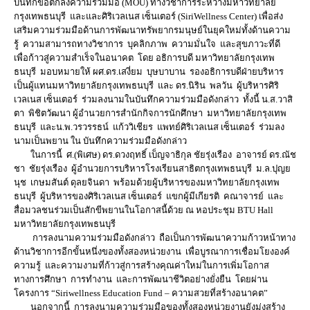
บันทึกข้อตกลงความร่วมมือ (MOU) ทางวิชาการระหว่างมหาวิทยาลัย
กรุงเทพธนบุรี และและศิริเวลเนส เซ็นเตอร์ (SiriWellness Center) เพื่อส่ง
เสริมความร่วมมือด้านการพัฒนาทรัพยากรมนุษย์ในยุคใหม่ทั้งด้านความ
รู้ ความสามารถทางวิชาการ บุคลิกภาพ ความมั่นใจ และสุขภาวะที่ดี
เพื่อก้าวสู่ความสำเร็จในอนาคต โดย อธิการบดี มหาวิทยาลัยกรุงเทพ
ธนบุรี มอบหมายให้ ผศ.ดร.เสงี่ยม บุษบาบาน รองอธิการบดีฝ่ายบริหาร
เป็นผู้แทนมหาวิทยาลัยกรุงเทพธนบุรี และ ดร.นิริน พลวัน ผู้บริหารศิริ
เวลเนส เซ็นเตอร์ ร่วมลงนามในบันทึกความร่วมมือดังกล่าว ทั้งนี้ น.ส.วาสิ
ตา พิชิตวัฒนา ผู้อำนวยการสำนักกิจการนักศึกษา มหาวิทยาลัยกรุงเทพ
ธนบุรี และน.พ.วรวรรธน์ แก้ววิเชียร แพทย์ศิริเวลเนส เซ็นเตอร์ ร่วมลง
นามเป็นพยาน ใน บันทึกความร่วมมือดังกล่าว
ในการนี้ ศ.(พิเศษ) ดร.ดวงฤทธิ์ เบ็ญจาธิกุล ชัยรุ่งเรือง อาจารย์ ดร.ณัช
ชา ชัยรุ่งเรือง ผู้อำนวยการบริหารโรงเรียนสาธิตกรุงเทพธนบุรี ม.ล.ปุญย
นุช เกษมสันต์ ดุลยจินดา พร้อมด้วยผู้บริหารของมหาวิทยาลัยกรุงเทพ
ธนบุรี ผู้บริหารของศิริเวลเนส เซ็นเตอร์ แขกผู้มีเกียรติ คณาจารย์ และ
สื่อมวลชนร่วมเป็นสักขีพยานในโอกาสนี้ด้วย ณ หอประชุม BTU Hall
มหาวิทยาลัยกรุงเทพธนบุรี
การลงนามความร่วมมือดังกล่าว ถือเป็นการพัฒนาความก้าวหน้าทาง
ด้านวิชาการอีกขั้นหนึ่งของทั้งสองหน่วยงาน เพื่อบูรณาการเชื่อมโยงองค์
ความรู้ และความงามที่ก้าวสู่การสร้างคุณค่าใหม่ในการเพิ่มโอกาส
ทางการศึกษา การทำงาน และการพัฒนาชีวิตอย่างยั่งยืน โดยผ่าน
โครงการ “Siriwellness Education Fund – ความสวยที่สร้างอนาคต”
นอกจากนี้ การลงนามความร่วมมือของทั้งสองหน่วยงานยังมุ่งสร้าง