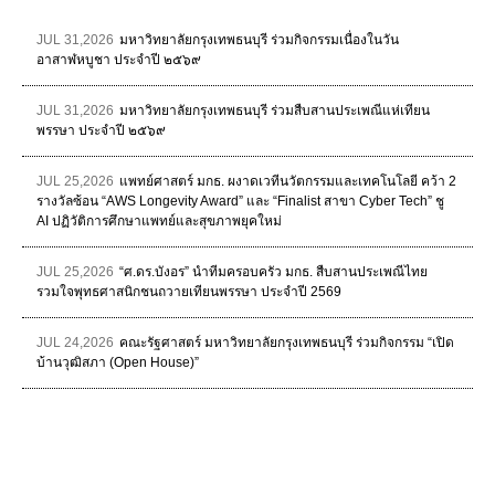
JUL 31,2026
มหาวิทยาลัยกรุงเทพธนบุรี ร่วมกิจกรรมเนื่องในวัน
อาสาฬหบูชา ประจำปี ๒๕๖๙
JUL 31,2026
มหาวิทยาลัยกรุงเทพธนบุรี ร่วมสืบสานประเพณีแห่เทียน
พรรษา ประจำปี ๒๕๖๙
JUL 25,2026
แพทย์ศาสตร์ มกธ. ผงาดเวทีนวัตกรรมและเทคโนโลยี คว้า 2
รางวัลซ้อน “AWS Longevity Award” และ “Finalist สาขา Cyber Tech” ชู
AI ปฏิวัติการศึกษาแพทย์และสุขภาพยุคใหม่
JUL 25,2026
“ศ.ดร.บังอร” นำทีมครอบครัว มกธ. สืบสานประเพณีไทย
รวมใจพุทธศาสนิกชนถวายเทียนพรรษา ประจำปี 2569
JUL 24,2026
คณะรัฐศาสตร์ มหาวิทยาลัยกรุงเทพธนบุรี ร่วมกิจกรรม “เปิด
บ้านวุฒิสภา (Open House)”