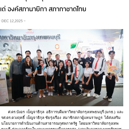
แด่ องค์สภานายิกา สภากาชาดไทย
− DEC 12,2025 −
ศ.ดร.บังอร เบ็ญจาธิกุล อธิการบดีมหาวิทยาลัยกรุงเทพธนบุรี (มกธ.) และ
รศ.ดร.ดวงฤทธิ์ เบ็ญจาธิกุล ชัยรุ่งเรือง สมาชิกสภาผู้แทนราษฎร ได้ส่งเสริม
นโยบายการดำเนินงานด้านสาธารณกุศลภาครัฐ โดยมหาวิทยาลัยกรุงเทพ