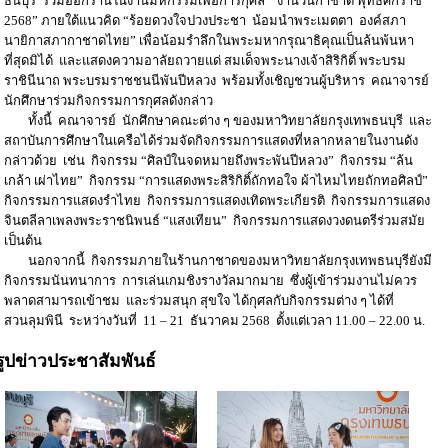
ธนบุรี ร่วมออกร้านในงานมหกรรมเพื่อการกุศล “งานวันกาชาด พุทธศักราช
2568” ภายใต้แนวคิด “ร้อยดวงใจปวงประชา น้อมนำพระเมตตา องค์สภา
นายิกาสภากาชาดไทย” เพื่อน้อมรำลึกในพระมหากรุณาธิคุณเป็นล้นพ้นหา
ที่สุดมิได้ และแสดงความอาลัยถวายแด่ สมเด็จพระนางเจ้าสิริกิติ์ พระบรม
ราชินีนาถ พระบรมราชชนนีพันปีหลวง พร้อมทั้งเชิญชวนผู้บริหาร คณาจารย์
นักศึกษาร่วมกิจกรรมการกุศลดังกล่าว
ทั้งนี้ คณาจารย์ นักศึกษาคณะต่าง ๆ ของมหาวิทยาลัยกรุงเทพธนบุรี และ
สถาบันการศึกษาในเครือได้ร่วมจัดกิจกรรมการแสดงที่หลากหลายในงานดัง
กล่าวด้วย เช่น กิจกรรม “ศิลป์ในจดหมายถึงพระพันปีหลวง” กิจกรรม “ล้น
เกล้า เผ่าไทย” กิจกรรม “การแสดงพระสิริกิติ์ถักทอใจ ผ้าไหมไทยถักทอศิลป์”
กิจกรรมการแสดงรำไทย กิจกรรมการแสดงเทิดพระเกียรติ กิจกรรมการแสดง
จินตลีลาเพลงพระราชนิพนธ์ “แสงเทียน” กิจกรรมการแสดงวงดนตรีร่วมสมัย
เป็นต้น
นอกจากนี้ กิจกรรมภายในร้านกาชาดของมหาวิทยาลัยกรุงเทพธนบุรียังมี
กิจกรรมนันทนาการ การเล่นเกมชิงรางวัลมากมาย ซึ่งผู้เข้าร่วมงานไม่ควร
พลาดสามารถเข้าชม และร่วมสนุก สุขใจ ได้กุศลกับกิจกรรมต่าง ๆ ได้ที่
สวนลุมพินี ระหว่างวันที่ 11 – 21 ธันวาคม 2568 ตั้งแต่เวลา 11.00 – 22.00 น.
รูปข่าวประชาสัมพันธ์