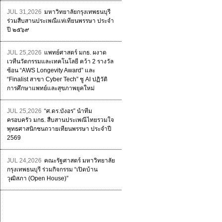
JUL 31,2026
มหาวิทยาลัยกรุงเทพธนบุรี
ร่วมสืบสานประเพณีแห่เทียนพรรษา ประจำ
ปี ๒๕๖๙
JUL 25,2026
แพทย์ศาสตร์ มกธ. ผงาด
เวทีนวัตกรรมและเทคโนโลยี คว้า 2 รางวัล
ซ้อน “AWS Longevity Award” และ
“Finalist สาขา Cyber Tech” ชู AI ปฏิวัติ
การศึกษาแพทย์และสุขภาพยุคใหม่
JUL 25,2026
“ศ.ดร.บังอร” นำทีม
ครอบครัว มกธ. สืบสานประเพณีไทยรวมใจ
พุทธศาสนิกชนถวายเทียนพรรษา ประจำปี
2569
JUL 24,2026
คณะรัฐศาสตร์ มหาวิทยาลัย
กรุงเทพธนบุรี ร่วมกิจกรรม “เปิดบ้าน
วุฒิสภา (Open House)”