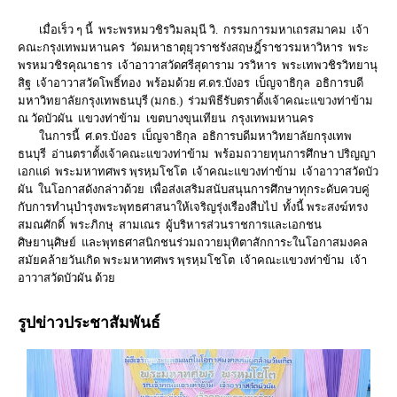
เมื่อเร็ว ๆ นี้ พระพรหมวชิรวิมลมุนี วิ. กรรมการมหาเถรสมาคม เจ้า
คณะกรุงเทพมหานคร วัดมหาธาตุยุวราชรังสฤษฎิ์ราชวรมหาวิหาร พระ
พรหมวชิรคุณาธาร เจ้าอาวาสวัดศรีสุดาราม วรวิหาร พระเทพวชิรวิทยานุ
สิฐ เจ้าอาวาสวัดโพธิ์ทอง พร้อมด้วย ศ.ดร.บังอร เบ็ญจาธิกุล อธิการบดี
มหาวิทยาลัยกรุงเทพธนบุรี (มกธ.) ร่วมพิธีรับตราตั้งเจ้าคณะแขวงท่าข้าม
ณ วัดบัวผัน แขวงท่าข้าม เขตบางขุนเทียน กรุงเทพมหานคร
ในการนี้ ศ.ดร.บังอร เบ็ญจาธิกุล อธิการบดีมหาวิทยาลัยกรุงเทพ
ธนบุรี อ่านตราตั้งเจ้าคณะแขวงท่าข้าม พร้อมถวายทุนการศึกษา ปริญญา
เอกแด่ พระมหาทศพร พฺรหฺมโชโต เจ้าคณะแขวงท่าข้าม เจ้าอาวาสวัดบัว
ผัน ในโอกาสดังกล่าวด้วย เพื่อส่งเสริมสนับสนุนการศึกษาทุกระดับควบคู่
กับการทำนุบำรุงพระพุทธศาสนาให้เจริญรุ่งเรืองสืบไป ทั้งนี้ พระสงฆ์ทรง
สมณศักดิ์ พระภิกษุ สามเณร ผู้บริหารส่วนราชการและเอกชน
ศิษยานุศิษย์ และพุทธศาสนิกชนร่วมถวายมุทิตาสักการะในโอกาสมงคล
สมัยคล้ายวันเกิด พระมหาทศพร พฺรหฺมโชโต เจ้าคณะแขวงท่าข้าม เจ้า
อาวาสวัดบัวผัน ด้วย
รูปข่าวประชาสัมพันธ์