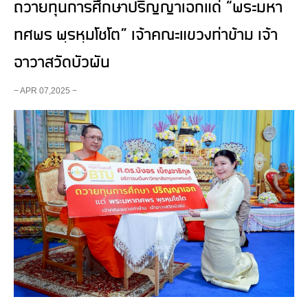
ถวายทุนการศึกษาปริญญาเอกแด่ “พระมหา
ทศพร พฺรหฺมโชโต” เจ้าคณะแขวงท่าข้าม เจ้า
อาวาสวัดบัวผัน
− APR 07,2025 −