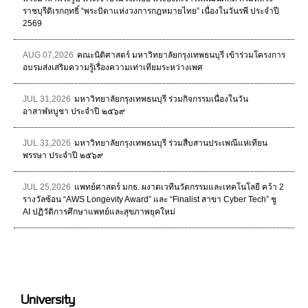
ราชบุรีดิเรกฤทธิ์ “พระบิดาแห่งวงการกฎหมายไทย” เนื่องในวันรพี ประจำปี
2569
AUG 07,2026
คณะนิติศาสตร์ มหาวิทยาลัยกรุงเทพธนบุรี เข้าร่วมโครงการ
อบรมส่งเสริมความรู้เรื่องความเท่าเทียมระหว่างเพศ
JUL 31,2026
มหาวิทยาลัยกรุงเทพธนบุรี ร่วมกิจกรรมเนื่องในวัน
อาสาฬหบูชา ประจำปี ๒๕๖๙
JUL 31,2026
มหาวิทยาลัยกรุงเทพธนบุรี ร่วมสืบสานประเพณีแห่เทียน
พรรษา ประจำปี ๒๕๖๙
JUL 25,2026
แพทย์ศาสตร์ มกธ. ผงาดเวทีนวัตกรรมและเทคโนโลยี คว้า 2
รางวัลซ้อน “AWS Longevity Award” และ “Finalist สาขา Cyber Tech” ชู
AI ปฏิวัติการศึกษาแพทย์และสุขภาพยุคใหม่
University