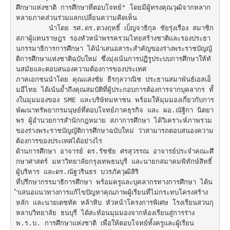
ศึกษาแห่งชาติ การศึกษาที่ตอบโจทย์" โดยมีผู้ทรงคุณวุฒิจากหลาก
หลายภาคส่วนร่วมแลกเปลี่ยนความคิดเห็น 

 	นำโดย รศ.ดร.ดวงฤทธิ์ เบ็ญจาธิกุล ชัยรุ่งเรือง สมาชิก
สภาผู้แทนราษฎร รองหัวหน้าพรรครวมไทยสร้างชาติและรองประธา
นกรรมาธิการการศึกษา ได้นำเสนอสาระสำคัญของร่างพระราชบัญญั
ติการศึกษาแห่งชาติฉบับใหม่ ซึ่งมุ่งเน้นการปฏิรูประบบการศึกษาให้ทั
นสมัยและตอบสนองความต้องการของประเทศ

ภาคเอกชนนำโดย คุณแสงชัย ธีรกุลวาณิช ประธานสมาพันธ์เอสเอ็
มอีไทย ได้เน้นย้ำถึงคุณสมบัติที่ผู้ประกอบการต้องการจากบุคลากร ทั้
งในมุมมองของ SME และบริษัทมหาชน พร้อมให้มุมมองเกี่ยวกับการ
พัฒนาทรัพยากรมนุษย์ที่ตอบโจทย์ภาคธุรกิจ และ ผอ.ณัฐิกา นิตยา
พร ผู้อำนวยการสำนักกฎหมาย สภาการศึกษา ได้วิเคราะห์ภาพรวม
ของร่างพระราชบัญญัติการศึกษาฉบับใหม่ ว่าสามารถตอบสนองความ
ต้องการของประเทศได้อย่างไร

ด้านการศึกษา อาจารย์ ดร.รัชชัย ศรสุวรรณ อาจารย์ประจำคณะศึ
กษาศาสตร์ มหาวิทยาลัยกรุงเทพธนบุรี และนายกสมาคมพิทักษ์สิทธิ์
ผู้บริหาร และดร.ณัฐวรินธร บวรภัควุฒิสิริ

ที่ปรึกษากรรมาธิการศึกษา พร้อมครูและบุคลากรทางการศึกษา ได้น
ำเสนอแนวทางการแก้ไขปัญหาคุณภาพผู้เรียนที่ไม่กระทบโครงสร้าง
หลัก และนายเตชทัต หล้าหิบ หัวหน้าโครงการพิเศษ โรงเรียนสวนกุ
หลาบวิทยาลัย ธนบุรี ได้สะท้อนมุมมองจากห้องเรียนสู่การร่าง 
พ.ร.บ. การศึกษาแห่งชาติ เพื่อให้ตอบโจทย์ทั้งครูและผู้เรียน
