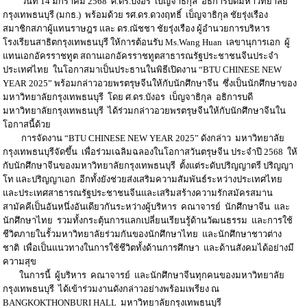
วันที่ 14 มกราคม 2568 ศ.ดร.บังอร เบ็ญจาธิกุล อธิการบดีมหาวิทยาลัย
กรุงเทพธนบุรี (มกธ.) พร้อมด้วย รศ.ดร.ดวงฤทธิ์ เบ็ญจาธิกุล ชัยรุ่งเรือง
สมาชิกสภาผู้แทนราษฎร และ ดร.ณัชชา ชัยรุ่งเรือง ผู้อำนวยการบริหาร
โรงเรียนสาธิตกรุงเทพธนบุรี ให้การต้อนรับ Ms.Wang Huan เลขานุการเอก ผู้
แทนเอกอัครราชทูต สถานเอกอัครราชทูตสาธารณรัฐประชาชนจีนประจำ
ประเทศไทย ในโอกาสมาเป็นประธานในพิธีเปิดงาน “BTU CHINESE NEW
YEAR 2025” พร้อมกล่าวอวยพรตรุษจีนให้กับนักศึกษาจีน ซึ่งเป็นนักศึกษาของ
มหาวิทยาลัยกรุงเทพธนบุรี โดย ศ.ดร.บังอร เบ็ญจาธิกุล อธิการบดี
มหาวิทยาลัยกรุงเทพธนบุรี ได้ร่วมกล่าวอวยพรตรุษจีนให้กับนักศึกษาจีนใน
โอกาสนี้ด้วย
การจัดงาน “BTU CHINESE NEW YEAR 2025” ดังกล่าว มหาวิทยาลัย
กรุงเทพธนบุรีจัดขึ้น เพื่อร่วมเฉลิมฉลองในโอกาสวันตรุษจีน ประจำปี 2568 ให้
กับนักศึกษาจีนของมหาวิทยาลัยกรุงเทพธนบุรี ตั้งแต่ระดับปริญญาตรี ปริญญา
โท และปริญญาเอก อีกทั้งยังช่วยส่งเสริมความสัมพันธ์ระหว่างประเทศไทย
และประเทศสาธารณรัฐประชาชนจีนและเสริมสร้างความรักสมัครสมาน
สามัคคีเป็นอันหนึ่งอันเดียวกันระหว่างผู้บริหาร คณาจารย์ นักศึกษาจีน และ
นักศึกษาไทย รวมทั้งกระตุ้นการแลกเปลี่ยนเรียนรู้ด้านวัฒนธรรม และการใช้
ชีวิตภายในรั้วมหาวิทยาลัยร่วมกันของนักศึกษาไทย และนักศึกษาชาวต่าง
ชาติ เพื่อเป็นแนวทางในการใช้ชีวิตทั้งด้านการศึกษา และด้านสังคมได้อย่างมี
ความสุข
ในการนี้ ผู้บริหาร คณาจารย์ และนักศึกษาจีนทุกคนของมหาวิทยาลัย
กรุงเทพธนบุรี ได้เข้าร่วมงานดังกล่าวอย่างพร้อมเพรียง ณ
BANGKOKTHONBURI HALL มหาวิทยาลัยกรุงเทพธนบุรี