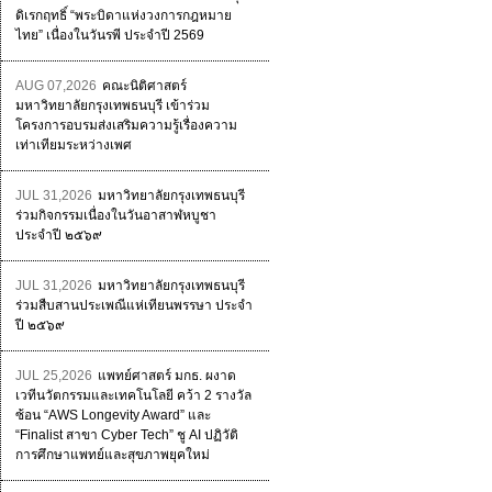
ดิเรกฤทธิ์ “พระบิดาแห่งวงการกฎหมาย
ไทย” เนื่องในวันรพี ประจำปี 2569
AUG 07,2026
คณะนิติศาสตร์
มหาวิทยาลัยกรุงเทพธนบุรี เข้าร่วม
โครงการอบรมส่งเสริมความรู้เรื่องความ
เท่าเทียมระหว่างเพศ
JUL 31,2026
มหาวิทยาลัยกรุงเทพธนบุรี
ร่วมกิจกรรมเนื่องในวันอาสาฬหบูชา
ประจำปี ๒๕๖๙
JUL 31,2026
มหาวิทยาลัยกรุงเทพธนบุรี
ร่วมสืบสานประเพณีแห่เทียนพรรษา ประจำ
ปี ๒๕๖๙
JUL 25,2026
แพทย์ศาสตร์ มกธ. ผงาด
เวทีนวัตกรรมและเทคโนโลยี คว้า 2 รางวัล
ซ้อน “AWS Longevity Award” และ
“Finalist สาขา Cyber Tech” ชู AI ปฏิวัติ
การศึกษาแพทย์และสุขภาพยุคใหม่