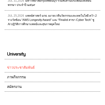
JUL 31,2026
มหาวิทยาลัยกรุงเทพธนบุรี ร่วมสืบสานประเพณีแห่เทียน
พรรษา ประจำปี ๒๕๖๙
JUL 25,2026
แพทย์ศาสตร์ มกธ. ผงาดเวทีนวัตกรรมและเทคโนโลยี คว้า 2
รางวัลซ้อน “AWS Longevity Award” และ “Finalist สาขา Cyber Tech” ชู
AI ปฏิวัติการศึกษาแพทย์และสุขภาพยุคใหม่
University
ข่าวประชาสัมพันธ์
ภาพกิจกรรม
สมัครงาน