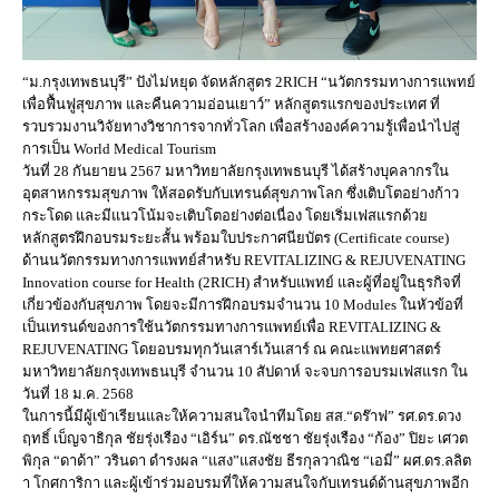
“ม.กรุงเทพธนบุรี” ปังไม่หยุด จัดหลักสูตร 2RICH “นวัตกรรมทางการแพทย์
เพื่อฟื้นฟูสุขภาพ และคืนความอ่อนเยาว์” หลักสูตรแรกของประเทศ ที่
รวบรวมงานวิจัยทางวิชาการจากทั่วโลก เพื่อสร้างองค์ความรู้เพื่อนำไปสู่
การเป็น World Medical Tourism
วันที่ 28 กันยายน 2567 มหาวิทยาลัยกรุงเทพธนบุรี ได้สร้างบุคลากรใน
อุตสาหกรรมสุขภาพ ให้สอดรับกับเทรนด์สุขภาพโลก ซึ่งเติบโตอย่างก้าว
กระโดด และมีแนวโน้มจะเติบโตอย่างต่อเนื่อง โดยเริ่มเฟสแรกด้วย
หลักสูตรฝึกอบรมระยะสั้น พร้อมใบประกาศนียบัตร (Certificate course)
ด้านนวัตกรรมทางการแพทย์สำหรับ REVITALIZING & REJUVENATING
Innovation course for Health (2RICH) สำหรับแพทย์ และผู้ที่อยู่ในธุรกิจที่
เกี่ยวข้องกับสุขภาพ โดยจะมีการฝึกอบรมจำนวน 10 Modules ในหัวข้อที่
เป็นเทรนด์ของการใช้นวัตกรรมทางการแพทย์เพื่อ REVITALIZING &
REJUVENATING โดยอบรมทุกวันเสาร์เว้นเสาร์ ณ คณะแพทยศาสตร์
มหาวิทยาลัยกรุงเทพธนบุรี จำนวน 10 สัปดาห์ จะจบการอบรมเฟสแรก ใน
วันที่ 18 ม.ค. 2568
ในการนี้มีผู้เข้าเรียนและให้ความสนใจนำทีมโดย สส.“ดร๊าฟ” รศ.ดร.ดวง
ฤทธิ์ เบ็ญจาธิกุล ชัยรุ่งเรือง “เอิร์น” ดร.ณัชชา ชัยรุ่งเรือง “ก้อง” ปิยะ เศวต
พิกุล “ดาด้า” วรินดา ดำรงผล “แสง”แสงชัย ธีรกุลวาณิช “เอมี่” ผศ.ดร.ลลิต
า โกศการิกา และผู้เข้าร่วมอบรมที่ให้ความสนใจกับเทรนด์ด้านสุขภาพอีก