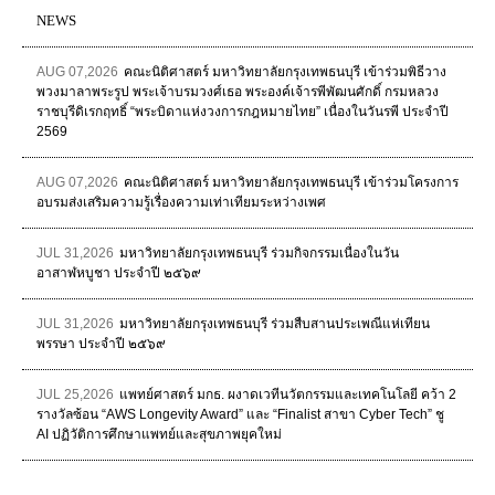
NEWS
AUG 07,2026
คณะนิติศาสตร์ มหาวิทยาลัยกรุงเทพธนบุรี เข้าร่วมพิธีวาง
พวงมาลาพระรูป พระเจ้าบรมวงศ์เธอ พระองค์เจ้ารพีพัฒนศักดิ์ กรมหลวง
ราชบุรีดิเรกฤทธิ์ “พระบิดาแห่งวงการกฎหมายไทย” เนื่องในวันรพี ประจำปี
2569
AUG 07,2026
คณะนิติศาสตร์ มหาวิทยาลัยกรุงเทพธนบุรี เข้าร่วมโครงการ
อบรมส่งเสริมความรู้เรื่องความเท่าเทียมระหว่างเพศ
JUL 31,2026
มหาวิทยาลัยกรุงเทพธนบุรี ร่วมกิจกรรมเนื่องในวัน
อาสาฬหบูชา ประจำปี ๒๕๖๙
JUL 31,2026
มหาวิทยาลัยกรุงเทพธนบุรี ร่วมสืบสานประเพณีแห่เทียน
พรรษา ประจำปี ๒๕๖๙
JUL 25,2026
แพทย์ศาสตร์ มกธ. ผงาดเวทีนวัตกรรมและเทคโนโลยี คว้า 2
รางวัลซ้อน “AWS Longevity Award” และ “Finalist สาขา Cyber Tech” ชู
AI ปฏิวัติการศึกษาแพทย์และสุขภาพยุคใหม่