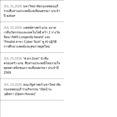
JUL 31,2026
มหาวิทยาลัยกรุงเทพธนบุรี
ร่วมสืบสานประเพณีแห่เทียนพรรษา ประจำ
ปี ๒๕๖๙
JUL 25,2026
แพทย์ศาสตร์ มกธ. ผงาด
เวทีนวัตกรรมและเทคโนโลยี คว้า 2 รางวัล
ซ้อน “AWS Longevity Award” และ
“Finalist สาขา Cyber Tech” ชู AI ปฏิวัติ
การศึกษาแพทย์และสุขภาพยุคใหม่
JUL 25,2026
“ศ.ดร.บังอร” นำทีม
ครอบครัว มกธ. สืบสานประเพณีไทยรวมใจ
พุทธศาสนิกชนถวายเทียนพรรษา ประจำปี
2569
JUL 24,2026
คณะรัฐศาสตร์ มหาวิทยาลัย
กรุงเทพธนบุรี ร่วมกิจกรรม “เปิดบ้าน
วุฒิสภา (Open House)”