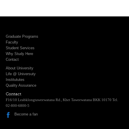
Graduate Programs
Faculty
Student Services
Why Study Here
Contact
About University
Life @ Universuty
Institututes
Quality Assurance
Contact
F16/10 Leabklongtaweewatana Rd., Khet Taweewatana BKK 10170 Tel.
02-800-6800-5
Become a fan