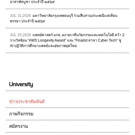
อาสาฬหบูชา ประจำปี ๒๕๖๙
JUL 31,2026
มหาวิทยาลัยกรุงเทพธนบุรี ร่วมสืบสานประเพณีแห่เทียน
พรรษา ประจำปี ๒๕๖๙
JUL 25,2026
แพทย์ศาสตร์ มกธ. ผงาดเวทีนวัตกรรมและเทคโนโลยี คว้า 2
รางวัลซ้อน “AWS Longevity Award” และ “Finalist สาขา Cyber Tech” ชู
AI ปฏิวัติการศึกษาแพทย์และสุขภาพยุคใหม่
University
ข่าวประชาสัมพันธ์
ภาพกิจกรรม
สมัครงาน