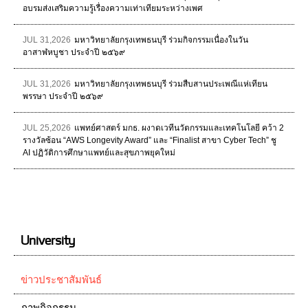
อบรมส่งเสริมความรู้เรื่องความเท่าเทียมระหว่างเพศ
JUL 31,2026
มหาวิทยาลัยกรุงเทพธนบุรี ร่วมกิจกรรมเนื่องในวัน
อาสาฬหบูชา ประจำปี ๒๕๖๙
JUL 31,2026
มหาวิทยาลัยกรุงเทพธนบุรี ร่วมสืบสานประเพณีแห่เทียน
พรรษา ประจำปี ๒๕๖๙
JUL 25,2026
แพทย์ศาสตร์ มกธ. ผงาดเวทีนวัตกรรมและเทคโนโลยี คว้า 2
รางวัลซ้อน “AWS Longevity Award” และ “Finalist สาขา Cyber Tech” ชู
AI ปฏิวัติการศึกษาแพทย์และสุขภาพยุคใหม่
University
ข่าวประชาสัมพันธ์