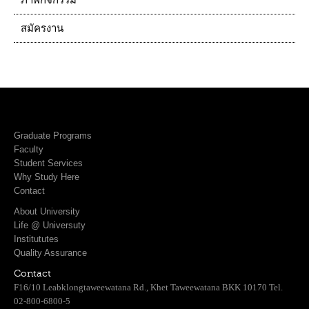
ภาพกิจกรรม
สมัครงาน
Graduate Programs
Faculty
Student Services
Why Study Here
Contact
About University
Life @ Universuty
Institututes
Quality Assurance
Contact
F16/10 Leabklongtaweewatana Rd., Khet Taweewatana BKK 10170 Tel.
02-800-6800-5