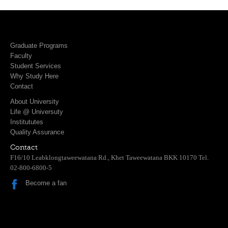
Graduate Programs
Faculty
Student Services
Why Study Here
Contact
About University
Life @ Universuty
Institututes
Quality Assurance
Contact
F16/10 Leabklongtaweewatana Rd., Khet Taweewatana BKK 10170 Tel.
02-800-6800-5
Become a fan