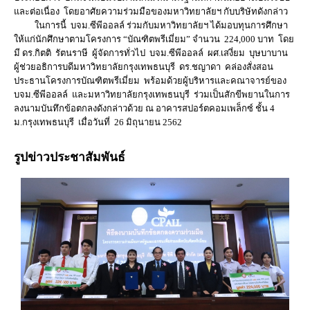
และต่อเนื่อง โดยอาศัยความร่วมมือของมหาวิทยาลัยฯ กับบริษัทดังกล่าว
ในการนี้ บจม.ซีพีออลล์ ร่วมกับมหาวิทยาลัยฯ ได้มอบทุนการศึกษา
ให้แก่นักศึกษาตามโครงการ “บัณฑิตพรีเมี่ยม” จำนวน 224,000 บาท โดย
มี ดร.กิตติ รัตนราษี ผู้จัดการทั่วไป บจม.ซีพีออลล์ ผศ.เสงี่ยม บุษบาบาน
ผู้ช่วยอธิการบดีมหาวิทยาลัยกรุงเทพธนบุรี ดร.ชญาดา คล่องสั่งสอน
ประธานโครงการบัณฑิตพรีเมี่ยม พร้อมด้วยผู้บริหารและคณาจารย์ของ
บจม.ซีพีออลล์ และมหาวิทยาลัยกรุงเทพธนบุรี ร่วมเป็นสักขีพยานในการ
ลงนามบันทึกข้อตกลงดังกล่าวด้วย ณ อาคารสปอร์ตคอมเพล็กซ์ ชั้น 4
ม.กรุงเทพธนบุรี เมื่อวันที่ 26 มิถุนายน 2562
รูปข่าวประชาสัมพันธ์