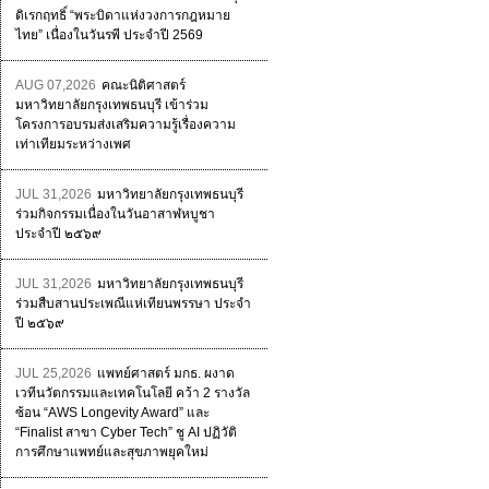
ดิเรกฤทธิ์ “พระบิดาแห่งวงการกฎหมาย
ไทย” เนื่องในวันรพี ประจำปี 2569
AUG 07,2026
คณะนิติศาสตร์
มหาวิทยาลัยกรุงเทพธนบุรี เข้าร่วม
โครงการอบรมส่งเสริมความรู้เรื่องความ
เท่าเทียมระหว่างเพศ
JUL 31,2026
มหาวิทยาลัยกรุงเทพธนบุรี
ร่วมกิจกรรมเนื่องในวันอาสาฬหบูชา
ประจำปี ๒๕๖๙
JUL 31,2026
มหาวิทยาลัยกรุงเทพธนบุรี
ร่วมสืบสานประเพณีแห่เทียนพรรษา ประจำ
ปี ๒๕๖๙
JUL 25,2026
แพทย์ศาสตร์ มกธ. ผงาด
เวทีนวัตกรรมและเทคโนโลยี คว้า 2 รางวัล
ซ้อน “AWS Longevity Award” และ
“Finalist สาขา Cyber Tech” ชู AI ปฏิวัติ
การศึกษาแพทย์และสุขภาพยุคใหม่