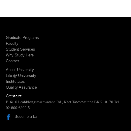
Graduate Programs
Faculty
Student Services
Why Study Here
Contact
About University
Life @ Universuty
Institututes
Quality Assurance
Contact
F16/10 Leabklongtaweewatana Rd., Khet Taweewatana BKK 10170 Tel.
02-800-6800-5
Become a fan