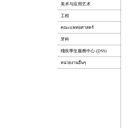
美术与应用艺术
工程
คณะแพทยศาสตร์
牙科
殘疾學生服務中心 (DSS)
หน่วยงานอื่นๆ