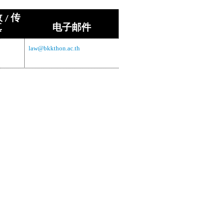
 / 传
真
电子邮件
law@bkkthon.ac.th