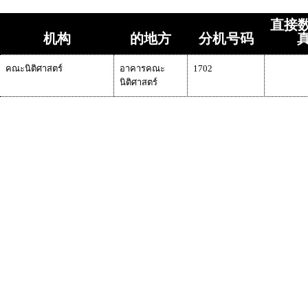
直接数
机构
的地方
分机号码
คณะนิติศาสตร์
อาคารคณะ
1702
นิติศาสตร์