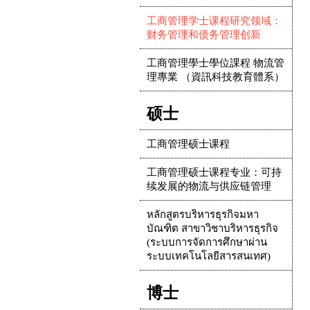
工商管理学士课程研究领域：
财务管理和债务管理创新
工商管理學士學位課程 物流管
理專業 （資訊科技教育體系）
硕士
工商管理硕士课程
工商管理硕士课程专业：可持
续发展的物流与供应链管理
หลักสูตรบริหารธุรกิจมหา
บัณฑิต สาขาวิชาบริหารธุรกิจ
(ระบบการจัดการศึกษาผ่าน
ระบบเทคโนโลยีสารสนเทศ)
博士