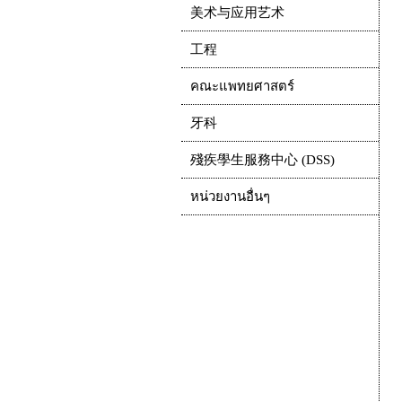
美术与应用艺术
工程
คณะแพทยศาสตร์
牙科
殘疾學生服務中心 (DSS)
หน่วยงานอื่นๆ