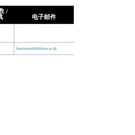
 /
真
电子邮件
business@bkkthon.ac.th