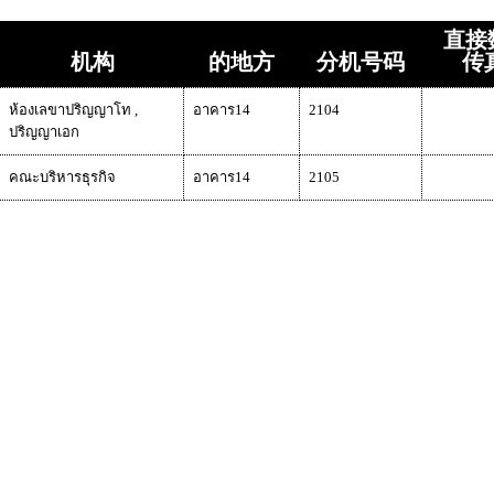
直接数
机构
的地方
分机号码
传
ห้องเลขาปริญญาโท ,
อาคาร14
2104
ปริญญาเอก
คณะบริหารธุรกิจ
อาคาร14
2105