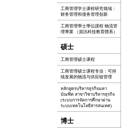
工商管理学士课程研究领域：
财务管理和债务管理创新
工商管理學士學位課程 物流管
理專業 （資訊科技教育體系）
硕士
工商管理硕士课程
工商管理硕士课程专业：可持
续发展的物流与供应链管理
หลักสูตรบริหารธุรกิจมหา
บัณฑิต สาขาวิชาบริหารธุรกิจ
(ระบบการจัดการศึกษาผ่าน
ระบบเทคโนโลยีสารสนเทศ)
博士