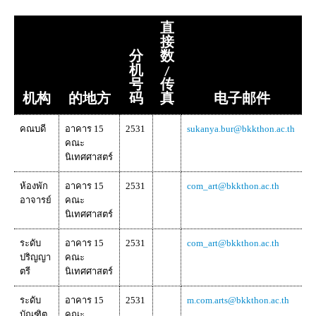
直
接
分
数
机
/
号
传
机构
的地方
码
真
电子邮件
คณบดี
อาคาร 15
2531
sukanya.bur@bkkthon.ac.th
คณะ
นิเทศศาสตร์
ห้องพัก
อาคาร 15
2531
com_art@bkkthon.ac.th
อาจารย์
คณะ
นิเทศศาสตร์
ระดับ
อาคาร 15
2531
com_art@bkkthon.ac.th
ปริญญา
คณะ
ตรี
นิเทศศาสตร์
ระดับ
อาคาร 15
2531
m.com.arts@bkkthon.ac.th
บัณฑิต
คณะ