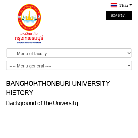
Thai
สมัครเรียน
Online
BANGKOKTHONBURI UNIVERSITY
HISTORY
Background of the University