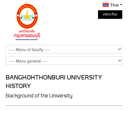
Thai
สมัครเรียน
Online
BANGKOKTHONBURI UNIVERSITY
HISTORY
Background of the University