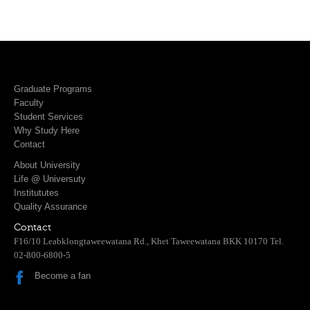
Graduate Programs
Faculty
Student Services
Why Study Here
Contact
About University
Life @ Universuty
Institututes
Quality Assurance
Contact
F16/10 Leabklongtaweewatana Rd., Khet Taweewatana BKK 10170 Tel.
02-800-6800-5
Become a fan