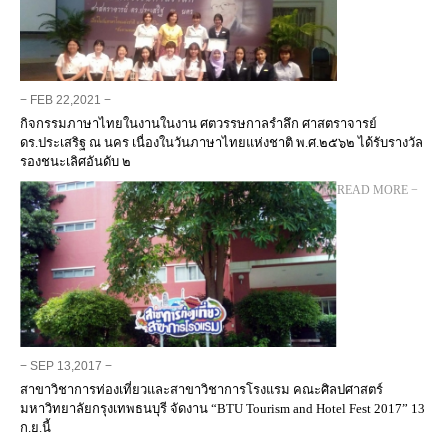
− FEB 22,2021 −
กิจกรรมภาษาไทยในงานในงาน ศตวรรษกาลรำลึก ศาสตราจารย์
ดร.ประเสริฐ ณ นคร เนื่องในวันภาษาไทยแห่งชาติ พ.ศ.๒๕๖๒ ได้รับรางวัล
รองชนะเลิศอันดับ ๒
− READ MORE −
− SEP 13,2017 −
สาขาวิชาการท่องเที่ยวและสาขาวิชาการโรงแรม คณะศิลปศาสตร์
มหาวิทยาลัยกรุงเทพธนบุรี จัดงาน “BTU Tourism and Hotel Fest 2017” 13
ก.ย.นี้