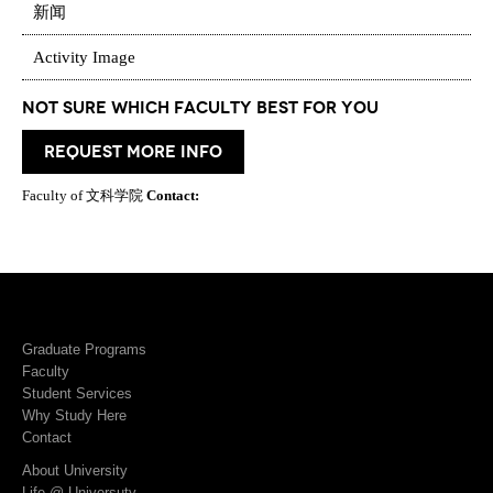
新闻
Activity Image
Not Sure which Faculty best for you
request more info
Faculty of 文科学院
Contact:
Graduate Programs
Faculty
Student Services
Why Study Here
Contact
About University
Life @ Universuty