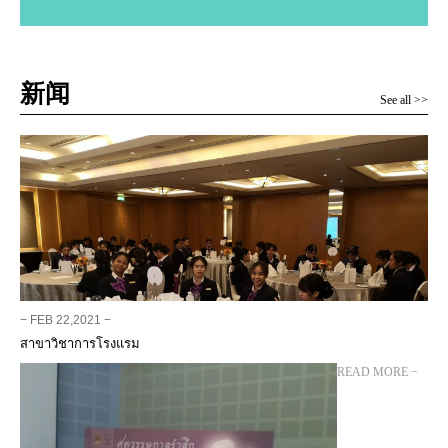
新闻
See all >>
− FEB 22,2021 −
สาขาวิชาการโรงแรม
− READ MORE −