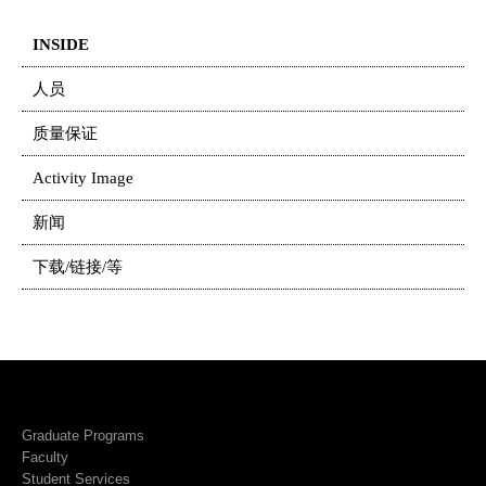
INSIDE
人员
质量保证
Activity Image
新闻
下载/链接/等
Graduate Programs
Faculty
Student Services