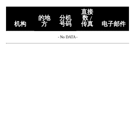
直接
的地
分机
数 /
机构
方
号码
传真
电子邮件
- No DATA -