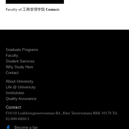
Faculty of 工商管理学院
Contact:
Graduate Programs
Faculty
Student Services
Why Study Here
Contact
About University
Life @ Universuty
Institututes
Quality Assurance
Contact
F16/10 Leabklongtaweewatana Rd., Khet Taweewatana BKK 10170 Tel.
02-800-6800-5
Become a fan