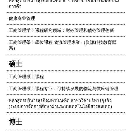
หลักสูตรบริหารธุรกิจบัณฑิต สาขาวิชาการจัดการนวัตกรรม
การค้า
健康商业管理
工商管理学士课程研究领域：财务管理和债务管理创新
工商管理學士學位課程 物流管理專業 （資訊科技教育體
系）
硕士
工商管理硕士课程
工商管理硕士课程专业：可持续发展的物流与供应链管理
หลักสูตรบริหารธุรกิจมหาบัณฑิต สาขาวิชาบริหารธุรกิจ
(ระบบการจัดการศึกษาผ่านระบบเทคโนโลยีสารสนเทศ)
博士