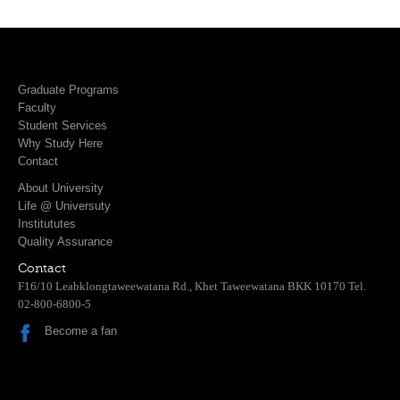
Graduate Programs
Faculty
Student Services
Why Study Here
Contact
About University
Life @ Universuty
Institututes
Quality Assurance
Contact
F16/10 Leabklongtaweewatana Rd., Khet Taweewatana BKK 10170 Tel.
02-800-6800-5
Become a fan