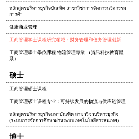
หลักสูตรบริหารธุรกิจบัณฑิต สาขาวิชาการจัดการนวัตกรรม
การค้า
健康商业管理
工商管理学士课程研究领域：财务管理和债务管理创新
工商管理學士學位課程 物流管理專業 （資訊科技教育體
系）
硕士
工商管理硕士课程
工商管理硕士课程专业：可持续发展的物流与供应链管理
หลักสูตรบริหารธุรกิจมหาบัณฑิต สาขาวิชาบริหารธุรกิจ
(ระบบการจัดการศึกษาผ่านระบบเทคโนโลยีสารสนเทศ)
博士