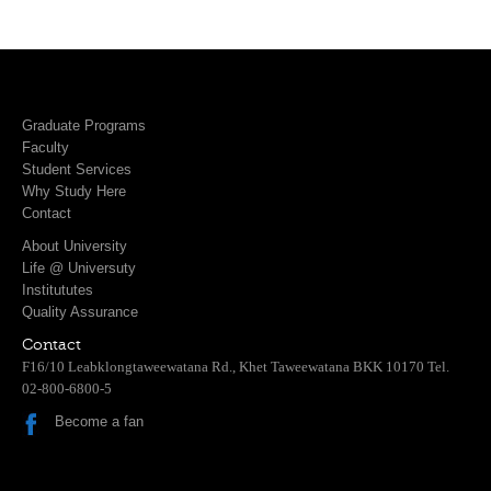
Graduate Programs
Faculty
Student Services
Why Study Here
Contact
About University
Life @ Universuty
Institututes
Quality Assurance
Contact
F16/10 Leabklongtaweewatana Rd., Khet Taweewatana BKK 10170 Tel.
02-800-6800-5
Become a fan