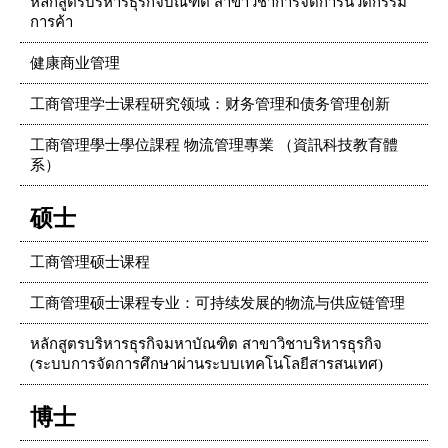
หลักสูตรบริหารธุรกิจบัณฑิต สาขาวิชาการจัดการนวัตกรรม
การค้า
健康商业管理
工商管理学士课程研究领域：财务管理和债务管理创新
工商管理學士學位課程 物流管理專業 （資訊科技教育體
系）
硕士
工商管理硕士课程
工商管理硕士课程专业：可持续发展的物流与供应链管理
หลักสูตรบริหารธุรกิจมหาบัณฑิต สาขาวิชาบริหารธุรกิจ
(ระบบการจัดการศึกษาผ่านระบบเทคโนโลยีสารสนเทศ)
博士