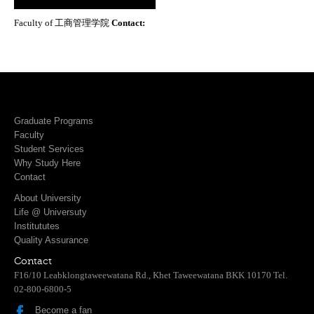
Faculty of 工商管理学院
Contact:
Graduate Programs
Faculty
Student Services
Why Study Here
Contact
About University
Life @ Universuty
Institututes
Quality Assurance
Contact
F16/10 Leabklongtaweewatana Rd., Khet Taweewatana BKK 10170 Tel.
02-800-6800-5
Become a fan