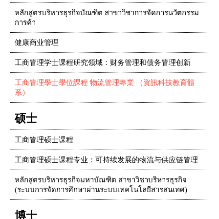
หลักสูตรบริหารธุรกิจบัณฑิต สาขาวิชาการจัดการนวัตกรรม
การค้า
健康商业管理
工商管理学士课程研究领域：财务管理和债务管理创新
工商管理學士學位課程 物流管理專業 （資訊科技教育體
系）
硕士
工商管理硕士课程
工商管理硕士课程专业：可持续发展的物流与供应链管理
หลักสูตรบริหารธุรกิจมหาบัณฑิต สาขาวิชาบริหารธุรกิจ
(ระบบการจัดการศึกษาผ่านระบบเทคโนโลยีสารสนเทศ)
博士